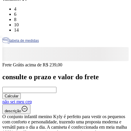
Tamanho: 4
4
Tamanho: 6
6
Tamanho: 8
8
Tamanho: 10
10
Tamanho: 14
14
tabela de medidas
Frete Grátis acima de R$ 239,00
consulte o prazo e valor do frete
Calcular
não sei meu cep
descrição
O conjunto infantil menino Kyly é perfeito para vestir os pequenos
com conforto e personalidade, trazendo uma proposta moderna e
versátil para o dia a dia. A camiseta é confeccionada em meia malha