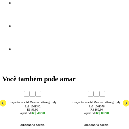
Você também pode amar
50
% OFF
50
% OFF
1
2
3
4
6
8
4
6
8
10
14
Conjunto Infantil Menino Lettering Kyly
Conjunto Infantil Menino Lettering Kyly
Ref:
1001342
Ref:
1001376
R$ 96,90
R$ 160,90
R$ 48,90
R$ 80,90
a partir de
a partir de
adicionar à sacola
adicionar à sacola