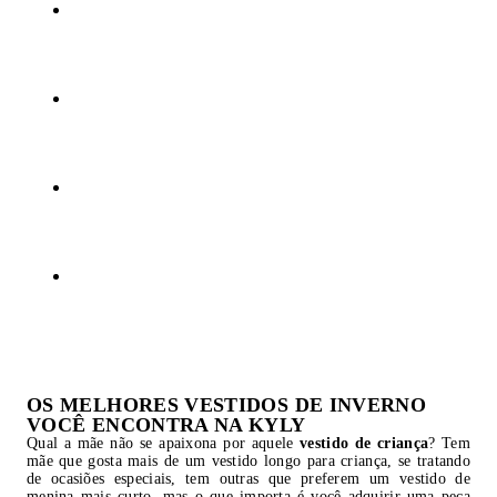
OS MELHORES VESTIDOS DE INVERNO
VOCÊ ENCONTRA NA KYLY
Qual a mãe não se apaixona por aquele
vestido de criança
? Tem
mãe que gosta mais de um vestido longo para criança, se tratando
de ocasiões especiais, tem outras que preferem um vestido de
menina mais curto, mas o que importa é você adquirir uma peça