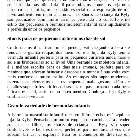
em bermuda masculina infantil para todos os momentos, seja uma
tarde com a família, uma ocasião especial ou a exploração de um
novo ambiente em meio à natureza. Os shorts de criança da Kyly
são produzidos com muito carinho, pensando no conforto e no
estilo dos pequenos. A bermuda moletom infantil será rapidamente
a preferida entre os pequenos!
Shorts para os pequenos curtirem os dias de sol
Conforme os dias ficam mais quentes, vai chegando a hora de
renovar o guarda-roupas dos meninos, e a loja da Kyly tem a
bermuda infantil perfeita para os pequenos curtirem ainda mais o
sol e as brincadeiras ao ar livre! Uma bermuda de moletom infantil
é a melhor escolha para os dias mais amenos, perfeita para os
meninos que adoram brincar e descobrir o mundo à sua volta com
mais conforto e muito estilo! As estampas são super modernas,
trazendo os elementos que os pequenos mais gostam, além de
detalhes super fofos e brincadeiras nas roupas, tornando cada peça
única e especial, assim como o seu menino. Conheça a loja Kyly e
confira as novidades!
Grande variedade de bermudas infantis
A bermuda masculina infantil que seu filho precisa está aqui na
loja da Kyly! Pensada com muito empenho e carinho para atender
aos pais e filhos, os shorts de criança da Kyly são super
confortáveis e bem estilosos, perfeitos para meninos ativos que
adoram brincar e explorar! Para os momentos de diversão em