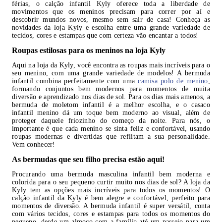
férias, o calção infantil Kyly oferece toda a liberdade de
movimentos que os meninos precisam para correr por aí e
descobrir mundos novos, mesmo sem sair de casa! Conheça as
novidades da loja Kyly e escolha entre uma grande variedade de
tecidos, cores e estampas que com certeza vão encantar a todos!
Roupas estilosas para os meninos na loja Kyly
Aqui na loja da Kyly, você encontra as roupas mais incríveis para o
seu menino, com uma grande variedade de modelos! A bermuda
infantil combina perfeitamente com uma
camisa polo de menino
,
formando conjuntos bem modernos para momentos de muita
diversão e aprendizado nos dias de sol. Para os dias mais amenos, a
bermuda de moletom infantil é a melhor escolha, e o casaco
infantil menino dá um toque bem moderno ao visual, além de
proteger daquele friozinho do começo da noite. Para nós, o
importante é que cada menino se sinta feliz e confortável, usando
roupas modernas e divertidas que reflitam a sua personalidade.
Vem conhecer!
As bermudas que seu filho precisa estão aqui!
Procurando uma bermuda masculina infantil bem moderna e
colorida para o seu pequeno curtir muito nos dias de sol? A loja da
Kyly tem as opções mais incríveis para todos os momentos! O
calção infantil da Kyly é bem alegre e confortável, perfeito para
momentos de diversão. A bermuda infantil é super versátil, conta
com vários tecidos, cores e estampas para todos os momentos do
pequeno, desde um almoço com a família até um passeio para um