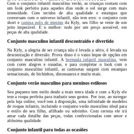
Com o conjunto infantil masculino verão, as crianças contam com
um look perfeito para aqueles dias onde o sol surge com mais
intensidade. Com tecidos de alta qualidade e estampas que
conversam com o universo infantil, não tem erro: o conjunto com
short e
camisa polo de menino
da Kyly, seu filho se veste de um
jeito impecável. E o melhor: tudo por um preço acessível, em
peças de alta qualidade.
Conjunto masculino infantil descontraído e divertido
Na Kyly, a alegria de ser criança não é levada a sério, é levada na
descontração e diversão. Prova disso é o vasto leque de opções em
conjunto masculino infantil. A
bermuda infantil masculina
, vem
com cores alegres e ousadas, e para completar o look com o
conjunto masculino infantil, as camisetas surgem com estampas
sensacionais, de bichinhos, dinossauros e muito mais.
Conjunto verão masculino para meninos estilosos
Seu pequeno tem estilo desde a mais tenra idade e com a Kyly ele
tem a roupa perfeita para traduzir seus gostos. Por isso, ao navegar
pela loja online, você tem à disposição, uma infinidade de modelos
de roupas infantis, incluindo o conjunto verão masculino ideal para
o estilo do seu filho, afilhado ou sobrinho. Com certeza ele irá
amar cada detalhe das peças, todas confeccionadas com amor e
altíssima qualidade.
Conjunto infantil para todas as ocasiões