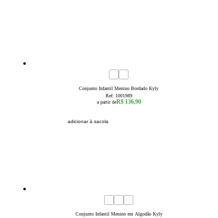
1
2
3
Conjunto Infantil Menino Bordado Kyly
Ref:
1001989
R$ 136,90
a partir de
adicionar à sacola
4
6
8
10
12
14
16
Conjunto Infantil Menino em Algodão Kyly