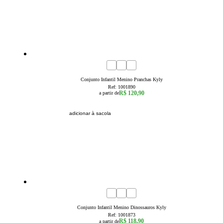
4
6
8
Conjunto Infantil Menino Pranchas Kyly
Ref:
1001890
R$ 120,90
a partir de
adicionar à sacola
1
2
3
Conjunto Infantil Menino Dinossauros Kyly
Ref:
1001873
R$ 118,90
a partir de