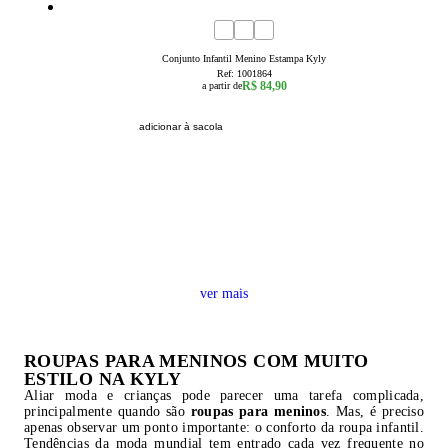
1
2
3
4
6
8
Conjunto Infantil Menino Estampa Kyly
Ref:
1001864
R$ 84,90
a partir de
adicionar à sacola
ver mais
ROUPAS PARA MENINOS COM MUITO
ESTILO NA KYLY
Aliar moda e crianças pode parecer uma tarefa complicada,
principalmente quando são
roupas para meninos
. Mas, é preciso
apenas observar um ponto importante: o conforto da roupa infantil.
Tendências da moda mundial tem entrado cada vez frequente no