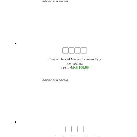
adicionar à sacola
1
2
3
4
6
8
Conjunto Infantil Menino Bichinhos Kyly
Ref:
1001868
R$ 100,90
a partir de
adicionar à sacola
1
2
3