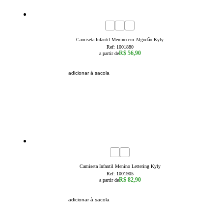
4
6
8
Camiseta Infantil Menino em Algodão Kyly
Ref:
1001880
R$ 56,90
a partir de
adicionar à sacola
4
6
8
10
12
14
16
Camiseta Infantil Menino Lettering Kyly
Ref:
1001905
R$ 82,90
a partir de
adicionar à sacola