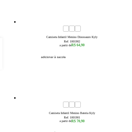
4
6
8
10
12
14
16
Camiseta Infantil Menino Dinossauro Kyly
Ref:
1001902
R$ 64,90
a partir de
adicionar à sacola
4
6
8
10
12
14
16
Camiseta Infantil Menino Bateria Kyly
Ref:
1001901
R$ 70,90
a partir de