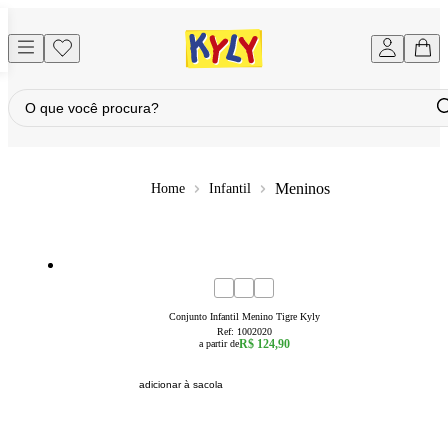
Meninos
Infantil
1
2
3
4
6
8
Conjunto Infantil Menino Tigre Kyly
Ref:
1002020
R$ 124,90
a partir de
adicionar à sacola