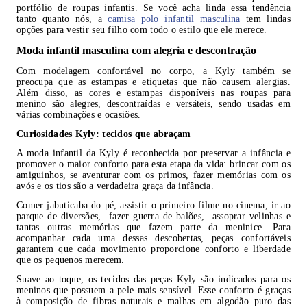
portfólio de roupas infantis. Se você acha linda essa tendência
tanto quanto nós, a
camisa polo infantil masculina
tem lindas
opções para vestir seu filho com todo o estilo que ele merece.
Moda infantil masculina com alegria e descontração
Com modelagem confortável no corpo, a Kyly também se
preocupa que as estampas e etiquetas que não causem alergias.
Além disso, as cores e estampas disponíveis nas roupas para
menino são alegres, descontraídas e versáteis, sendo usadas em
várias combinações e ocasiões.
Curiosidades Kyly: tecidos que abraçam
A moda infantil da Kyly é reconhecida por preservar a infância e
promover o maior conforto para esta etapa da vida: brincar com os
amiguinhos, se aventurar com os primos, fazer memórias com os
avós e os tios são a verdadeira graça da infância.
Comer jabuticaba do pé, assistir o primeiro filme no cinema, ir ao
parque de diversões, fazer guerra de balões, assoprar velinhas e
tantas outras memórias que fazem parte da meninice. Para
acompanhar cada uma dessas descobertas, peças confortáveis
garantem que cada movimento proporcione conforto e liberdade
que os pequenos merecem.
Suave ao toque, os tecidos das peças Kyly são indicados para os
meninos que possuem a pele mais sensível. Esse conforto é graças
à composição de fibras naturais e malhas em algodão puro das