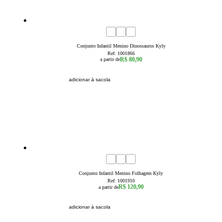
1
2
3
Conjunto Infantil Menino Dinossauros Kyly
Ref:
1001866
R$ 80,90
a partir de
adicionar à sacola
4
6
8
10
12
14
16
Conjunto Infantil Menino Folhagem Kyly
Ref:
1001910
R$ 120,90
a partir de
adicionar à sacola