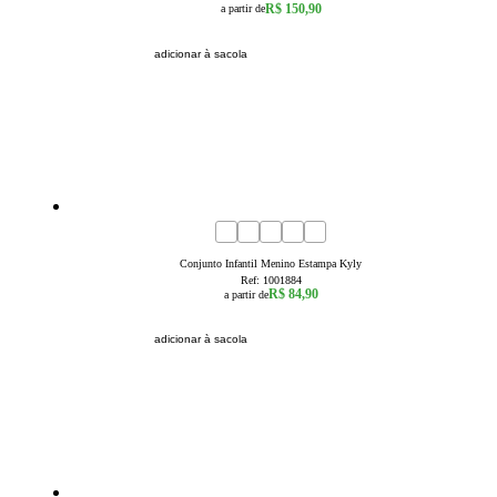
R$ 150,90
a partir de
adicionar à sacola
1
2
3
4
6
8
Conjunto Infantil Menino Estampa Kyly
Ref:
1001884
R$ 84,90
a partir de
adicionar à sacola