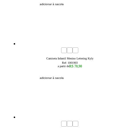
adicionar à sacola
4
6
8
10
12
14
16
Camiseta Infantil Menino Lettering Kyly
Ref:
1001903
R$ 70,90
a partir de
adicionar à sacola
4
6
8