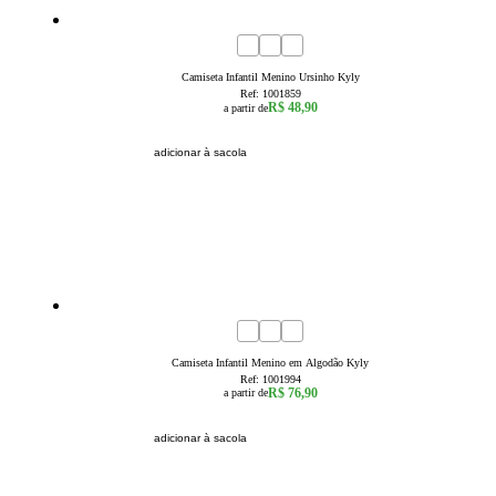
1
2
3
Camiseta Infantil Menino Ursinho Kyly
Ref:
1001859
R$ 48,90
a partir de
adicionar à sacola
4
6
8
10
12
14
16
Camiseta Infantil Menino em Algodão Kyly
Ref:
1001994
R$ 76,90
a partir de
adicionar à sacola