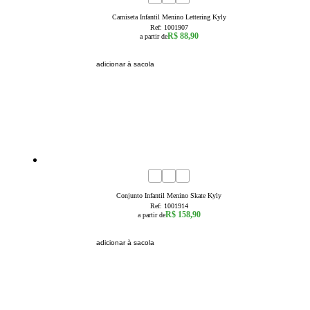
Camiseta Infantil Menino Lettering Kyly
Ref:
1001907
R$ 88,90
a partir de
adicionar à sacola
4
6
8
10
12
14
16
Conjunto Infantil Menino Skate Kyly
Ref:
1001914
R$ 158,90
a partir de
adicionar à sacola