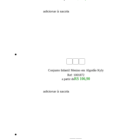
adicionar à sacola
1
2
3
Conjunto Infantil Menino em Algodão Kyly
Ref:
1001872
R$ 106,90
a partir de
adicionar à sacola