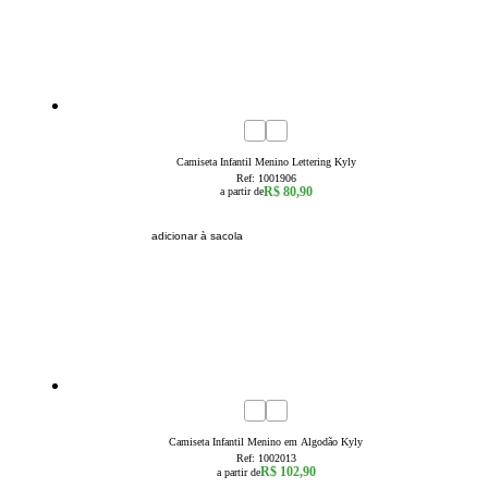
4
6
8
10
12
14
16
Camiseta Infantil Menino Lettering Kyly
Ref:
1001906
R$ 80,90
a partir de
adicionar à sacola
4
6
8
10
12
14
16
Camiseta Infantil Menino em Algodão Kyly
Ref:
1002013
R$ 102,90
a partir de