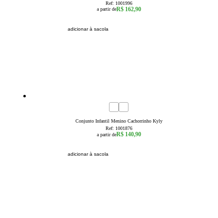
Ref:
1001996
R$ 162,90
a partir de
adicionar à sacola
1
2
3
Conjunto Infantil Menino Cachorrinho Kyly
Ref:
1001876
R$ 140,90
a partir de
adicionar à sacola