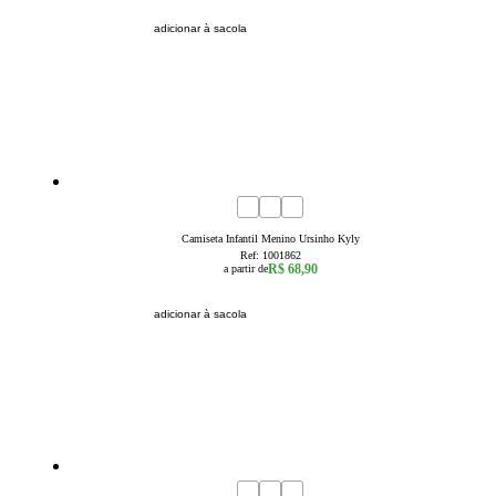
adicionar à sacola
1
2
3
Camiseta Infantil Menino Ursinho Kyly
Ref:
1001862
R$ 68,90
a partir de
adicionar à sacola
4
6
8
10
12
14
16