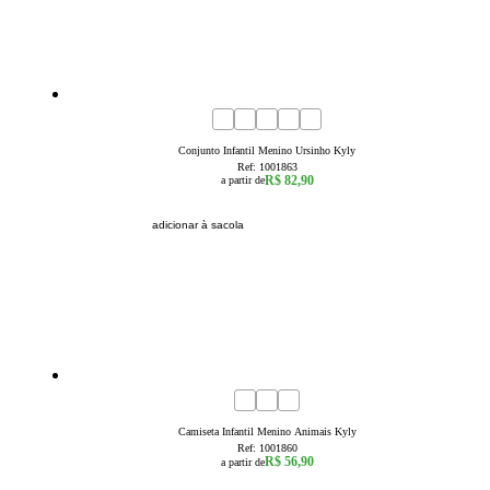
1
2
3
4
6
8
Conjunto Infantil Menino Ursinho Kyly
Ref:
1001863
R$ 82,90
a partir de
adicionar à sacola
1
2
3
Camiseta Infantil Menino Animais Kyly
Ref:
1001860
R$ 56,90
a partir de