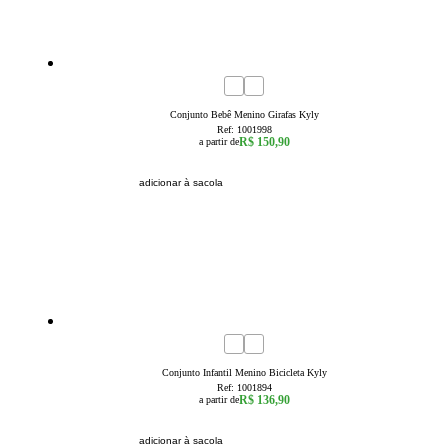
3a6 Meses
6a9 Meses
9a12 Meses
12a18 Meses
18a24 Meses
Conjunto Bebê Menino Girafas Kyly
Ref:
1001998
R$ 150,90
a partir de
adicionar à sacola
4
6
8
Conjunto Infantil Menino Bicicleta Kyly
Ref:
1001894
R$ 136,90
a partir de
adicionar à sacola