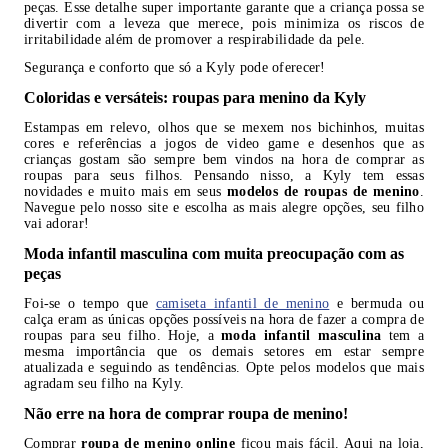
peças. Esse detalhe super importante garante que a criança possa se
divertir com a leveza que merece, pois minimiza os riscos de
irritabilidade além de promover a respirabilidade da pele.
Segurança e conforto que só a Kyly pode oferecer!
Coloridas e versáteis: roupas para menino da Kyly
Estampas em relevo, olhos que se mexem nos bichinhos, muitas
cores e referências a jogos de video game e desenhos que as
crianças gostam são sempre bem vindos na hora de comprar as
roupas para seus filhos. Pensando nisso, a Kyly tem essas
novidades e muito mais em seus
modelos de roupas de menino
.
Navegue pelo nosso site e escolha as mais alegre opções, seu filho
vai adorar!
Moda infantil masculina com muita preocupação com as
peças
Foi-se o tempo que
camiseta infantil de menino
e bermuda ou
calça eram as únicas opções possíveis na hora de fazer a compra de
roupas para seu filho. Hoje, a
moda infantil masculina
tem a
mesma importância que os demais setores em estar sempre
atualizada e seguindo as tendências. Opte pelos modelos que mais
agradam seu filho na Kyly.
Não erre na hora de comprar roupa de menino!
Comprar
roupa de menino online
ficou mais fácil. Aqui na loja,