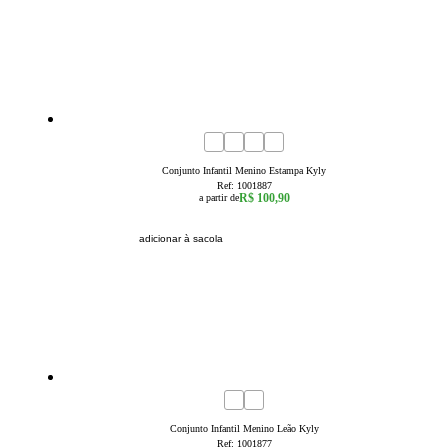
4
6
8
Conjunto Infantil Menino Estampa Kyly
Ref:
1001887
R$ 100,90
a partir de
adicionar à sacola
1
2
3
Conjunto Infantil Menino Leão Kyly
Ref:
1001877