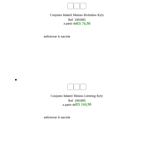
1
2
3
Conjunto Infantil Menino Bichinhos Kyly
Ref:
1001865
R$ 76,90
a partir de
adicionar à sacola
1
2
3
4
6
8
Conjunto Infantil Menino Lettering Kyly
Ref:
1001895
R$ 144,90
a partir de
adicionar à sacola