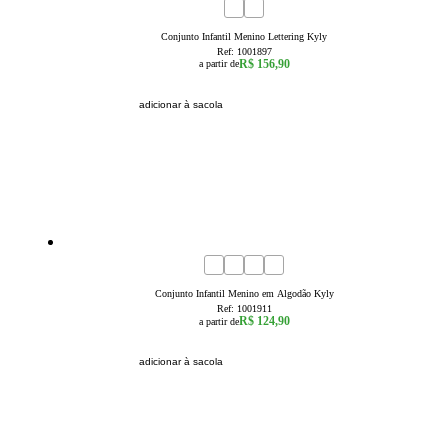
4
6
8
Conjunto Infantil Menino Lettering Kyly
Ref:
1001897
R$ 156,90
a partir de
adicionar à sacola
4
6
8
10
12
14
16
Conjunto Infantil Menino em Algodão Kyly
Ref:
1001911
R$ 124,90
a partir de
adicionar à sacola