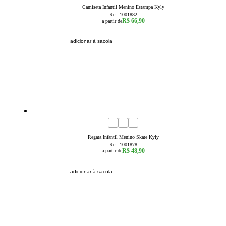
Camiseta Infantil Menino Estampa Kyly
Ref:
1001882
R$ 66,90
a partir de
adicionar à sacola
4
6
8
Regata Infantil Menino Skate Kyly
Ref:
1001878
R$ 48,90
a partir de
adicionar à sacola