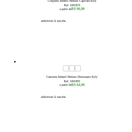
Conjunto Infantil Menino Capivara Kyly
Ref:
1001870
R$ 96,90
a partir de
adicionar à sacola
1
2
3
4
6
8
Camiseta Infantil Menino Dinossauro Kyly
Ref:
1001893
R$ 64,90
a partir de
adicionar à sacola