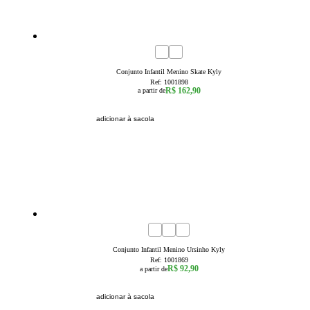
4
6
8
Conjunto Infantil Menino Skate Kyly
Ref:
1001898
R$ 162,90
a partir de
adicionar à sacola
1
2
3
Conjunto Infantil Menino Ursinho Kyly
Ref:
1001869
R$ 92,90
a partir de
adicionar à sacola