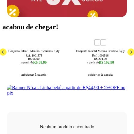
acabou de chegar!
39
% OFF
50
% OFF
1
2
3
1
2
3
Conjunto Infantil Menino Bichinhos Kyly
Conjunto Infantil Menina Bordado Kyly
Ref:
1001575
Ref:
1001516
R$ 96,90
R$ 204,90
R$ 58,90
R$ 102,90
a partir de
a partir de
adicionar à sacola
adicionar à sacola
Nenhum produto encontrado