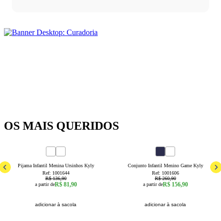
OS MAIS QUERIDOS
40
% OFF
40
% OFF
4
6
8
10
12
14
16
1
2
3
4
6
8
Pijama Infantil Menina Ursinhos Kyly
Conjunto Infantil Menino Game Kyly
Ref:
1001644
Ref:
1001606
R$ 136,90
R$ 260,90
R$ 81,90
R$ 156,90
a partir de
a partir de
adicionar à sacola
adicionar à sacola