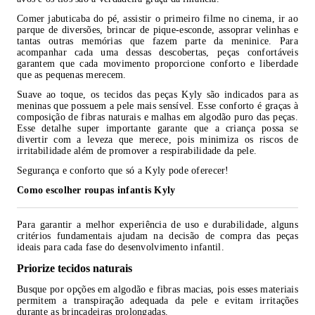
Comer jabuticaba do pé, assistir o primeiro filme no cinema, ir ao
parque de diversões, brincar de pique-esconde, assoprar velinhas e
tantas outras memórias que fazem parte da meninice. Para
acompanhar cada uma dessas descobertas, peças confortáveis
garantem que cada movimento proporcione conforto e liberdade
que as pequenas merecem.
Suave ao toque, os tecidos das peças Kyly são indicados para as
meninas que possuem a pele mais sensível. Esse conforto é graças à
composição de fibras naturais e malhas em algodão puro das peças.
Esse detalhe super importante garante que a criança possa se
divertir com a leveza que merece, pois minimiza os riscos de
irritabilidade além de promover a respirabilidade da pele.
Segurança e conforto que só a Kyly pode oferecer!
Como escolher roupas infantis Kyly
Para garantir a melhor experiência de uso e durabilidade, alguns
critérios fundamentais ajudam na decisão de compra das peças
ideais para cada fase do desenvolvimento infantil.
Priorize tecidos naturais
Busque por opções em algodão e fibras macias, pois esses materiais
permitem a transpiração adequada da pele e evitam irritações
durante as brincadeiras prolongadas.