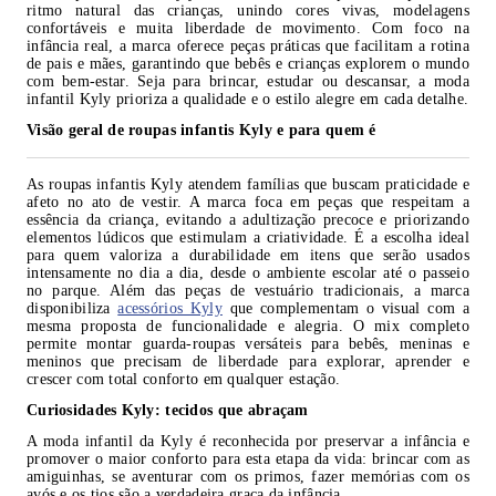
ritmo natural das crianças, unindo cores vivas, modelagens
confortáveis e muita liberdade de movimento. Com foco na
infância real, a marca oferece peças práticas que facilitam a rotina
de pais e mães, garantindo que bebês e crianças explorem o mundo
com bem-estar. Seja para brincar, estudar ou descansar, a moda
infantil Kyly prioriza a qualidade e o estilo alegre em cada detalhe.
Visão geral de roupas infantis Kyly e para quem é
As roupas infantis Kyly atendem famílias que buscam praticidade e
afeto no ato de vestir. A marca foca em peças que respeitam a
essência da criança, evitando a adultização precoce e priorizando
elementos lúdicos que estimulam a criatividade. É a escolha ideal
para quem valoriza a durabilidade em itens que serão usados
intensamente no dia a dia, desde o ambiente escolar até o passeio
no parque. Além das peças de vestuário tradicionais, a marca
disponibiliza
acessórios Kyly
que complementam o visual com a
mesma proposta de funcionalidade e alegria. O mix completo
permite montar guarda-roupas versáteis para bebês, meninas e
meninos que precisam de liberdade para explorar, aprender e
crescer com total conforto em qualquer estação.
Curiosidades Kyly: tecidos que abraçam
A moda infantil da Kyly é reconhecida por preservar a infância e
promover o maior conforto para esta etapa da vida: brincar com as
amiguinhas, se aventurar com os primos, fazer memórias com os
avós e os tios são a verdadeira graça da infância.