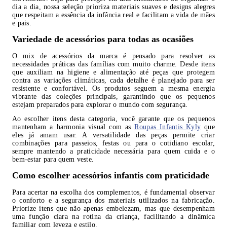
dia a dia, nossa seleção prioriza materiais suaves e designs alegres
que respeitam a essência da infância real e facilitam a vida de mães
e pais.
Variedade de acessórios para todas as ocasiões
O mix de acessórios da marca é pensado para resolver as
necessidades práticas das famílias com muito charme. Desde itens
que auxiliam na higiene e alimentação até peças que protegem
contra as variações climáticas, cada detalhe é planejado para ser
resistente e confortável. Os produtos seguem a mesma energia
vibrante das coleções principais, garantindo que os pequenos
estejam preparados para explorar o mundo com segurança.
Ao escolher itens desta categoria, você garante que os pequenos
mantenham a harmonia visual com as
Roupas Infantis Kyly
que
eles já amam usar. A versatilidade das peças permite criar
combinações para passeios, festas ou para o cotidiano escolar,
sempre mantendo a praticidade necessária para quem cuida e o
bem-estar para quem veste.
Como escolher acessórios infantis com praticidade
Para acertar na escolha dos complementos, é fundamental observar
o conforto e a segurança dos materiais utilizados na fabricação.
Priorize itens que não apenas embelezam, mas que desempenham
uma função clara na rotina da criança, facilitando a dinâmica
familiar com leveza e estilo.