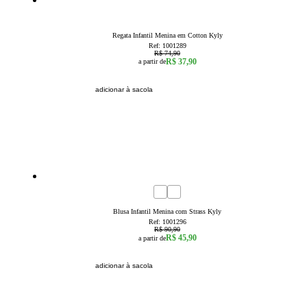
49
% OFF
8
10
Regata Infantil Menina em Cotton Kyly
Ref:
1001289
R$ 74,90
R$ 37,90
a partir de
adicionar à sacola
50
% OFF
6
8
10
Blusa Infantil Menina com Strass Kyly
Ref:
1001296
R$ 90,90
R$ 45,90
a partir de
adicionar à sacola