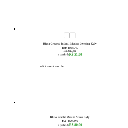
50
% OFF
4
6
8
10
12
14
16
Blusa Cropped Infantil Menina Lettering Kyly
Ref:
1001545
R$ 102,90
R$ 51,90
a partir de
adicionar à sacola
4
6
8
10
12
14
16
Blusa Infantil Menina Strass Kyly
Ref:
1001659
R$ 80,90
a partir de