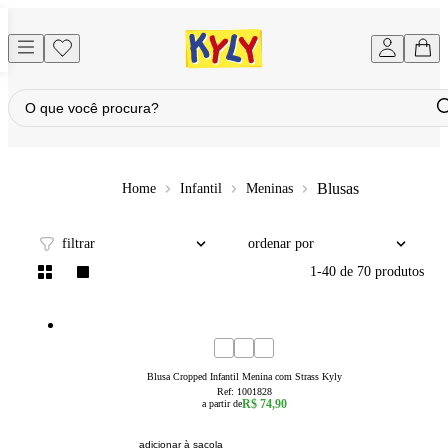
Blusas
Infantil
Meninas
filtrar
ordenar por
1
-
40
de
70
produtos
4
6
8
10
12
14
16
Blusa Cropped Infantil Menina com Strass Kyly
Ref:
1001828
R$ 74,90
a partir de
adicionar à sacola