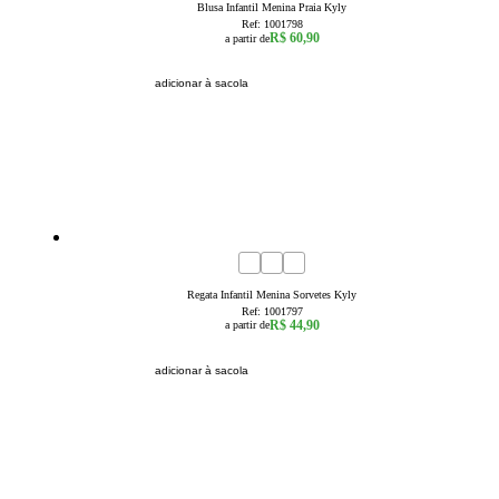
Blusa Infantil Menina Praia Kyly
Ref:
1001798
R$ 60,90
a partir de
adicionar à sacola
1
2
3
4
6
8
Regata Infantil Menina Sorvetes Kyly
Ref:
1001797
R$ 44,90
a partir de
adicionar à sacola