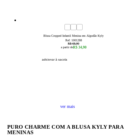
49
% OFF
4
6
8
10
12
14
16
Blusa Cropped Infantil Menina em Algodão Kyly
Ref:
1001288
R$ 68,90
R$ 34,90
a partir de
adicionar à sacola
ver mais
PURO CHARME COM A BLUSA KYLY PARA
MENINAS