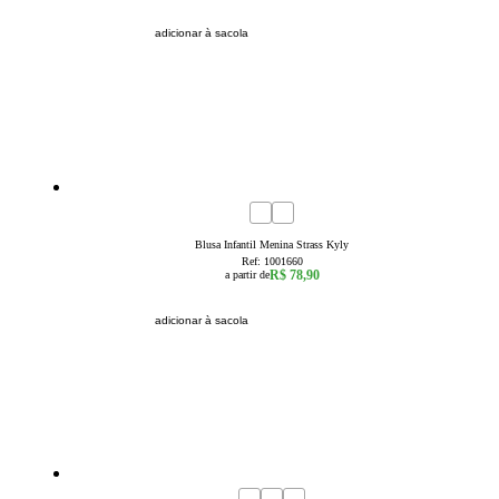
adicionar à sacola
4
6
8
10
12
14
16
Blusa Infantil Menina Strass Kyly
Ref:
1001660
R$ 78,90
a partir de
adicionar à sacola
41
% OFF