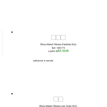
1
2
3
Blusa Infantil Menina Pandinha Kyly
Ref:
1001773
R$ 50,90
a partir de
adicionar à sacola
4
6
8
10
12
14
16
Blusa Infantil Menina com Strass Kyly