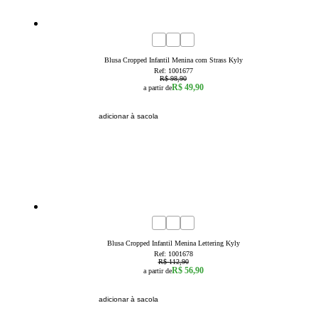
50
% OFF
4
6
8
10
12
14
16
Blusa Cropped Infantil Menina com Strass Kyly
Ref:
1001677
R$ 98,90
R$ 49,90
a partir de
adicionar à sacola
50
% OFF
4
6
8
10
12
14
16
Blusa Cropped Infantil Menina Lettering Kyly
Ref:
1001678
R$ 112,90
R$ 56,90
a partir de
adicionar à sacola