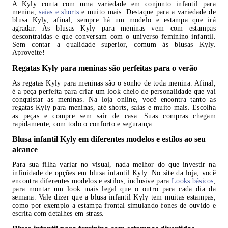
A Kyly conta com uma variedade em conjunto infantil para
menina,
saias e shorts
e muito mais. Destaque para a variedade de
blusa Kyly, afinal, sempre há um modelo e estampa que irá
agradar. As blusas Kyly para meninas vem com estampas
descontraídas e que conversam com o universo feminino infantil.
Sem contar a qualidade superior, comum às blusas Kyly.
Aproveite!
Regatas Kyly para meninas são perfeitas para o verão
As regatas Kyly para meninas são o sonho de toda menina. Afinal,
é a peça perfeita para criar um look cheio de personalidade que vai
conquistar as meninas. Na loja online, você encontra tanto as
regatas Kyly para meninas, até shorts, saias e muito mais. Escolha
as peças e compre sem sair de casa. Suas compras chegam
rapidamente, com todo o conforto e segurança.
Blusa infantil Kyly em diferentes modelos e estilos ao seu
alcance
Para sua filha variar no visual, nada melhor do que investir na
infinidade de opções em blusa infantil Kyly. No site da loja, você
encontra diferentes modelos e estilos, inclusive para
Looks básicos
,
para montar um look mais legal que o outro para cada dia da
semana. Vale dizer que a blusa infantil Kyly tem muitas estampas,
como por exemplo a estampa frontal simulando fones de ouvido e
escrita com detalhes em strass.