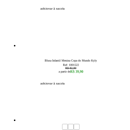
adicionar à sacola
52
% OFF
6
10
14
16
Blusa Infantil Menina Copa do Mundo Kyly
Ref:
1001522
R$ 82,90
R$ 39,90
a partir de
adicionar à sacola
40
% OFF
2
3