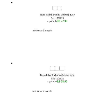
4
6
8
10
12
14
16
Blusa Infantil Menina Lettering Kyly
Ref:
1001829
R$ 72,90
a partir de
adicionar à sacola
4
6
8
10
12
14
16
Blusa Infantil Menina Gatinho Kyly
Ref:
1001826
R$ 68,90
a partir de
adicionar à sacola