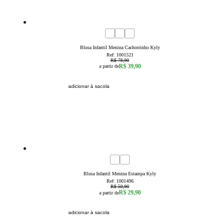
49
% OFF
1
2
3
4
6
8
Blusa Infantil Menina Cachorrinho Kyly
Ref:
1001521
R$ 78,90
R$ 39,90
a partir de
adicionar à sacola
41
% OFF
1
2
3
6
8
Blusa Infantil Menina Estampa Kyly
Ref:
1001496
R$ 50,90
R$ 29,90
a partir de
adicionar à sacola