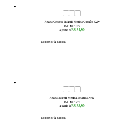
4
6
8
10
12
14
16
Regata Cropped Infantil Menina Coração Kyly
Ref:
1001827
R$ 84,90
a partir de
adicionar à sacola
1
2
3
Regata Infantil Menina Estampa Kyly
Ref:
1001770
R$ 38,90
a partir de
adicionar à sacola