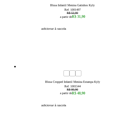
Blusa Infantil Menina Gatinhos Kyly
Ref:
1001497
R$ 52,90
R$ 31,90
a partir de
adicionar à sacola
40
% OFF
4
6
8
10
12
14
16
Blusa Cropped Infantil Menina Estampa Kyly
Ref:
1001544
R$ 80,90
R$ 48,90
a partir de
adicionar à sacola