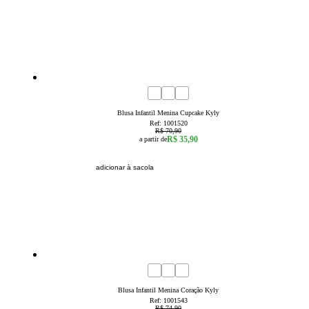
49
% OFF
4
6
8
Blusa Infantil Menina Cupcake Kyly
Ref:
1001520
R$ 70,90
R$ 35,90
a partir de
adicionar à sacola
40
% OFF
4
6
8
10
12
14
16
Blusa Infantil Menina Coração Kyly
Ref:
1001543
R$ 74,90