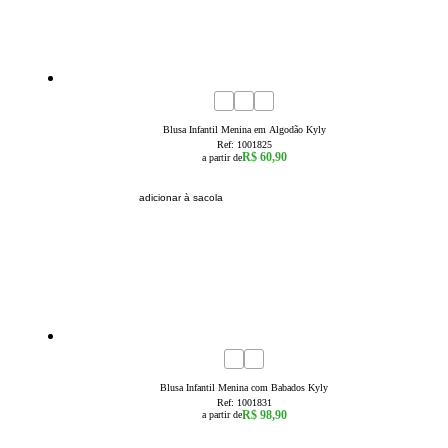
4
6
8
10
12
14
16
Blusa Infantil Menina em Algodão Kyly
Ref:
1001825
R$ 60,90
a partir de
adicionar à sacola
4
6
8
10
12
14
16
Blusa Infantil Menina com Babados Kyly
Ref:
1001831
R$ 98,90
a partir de