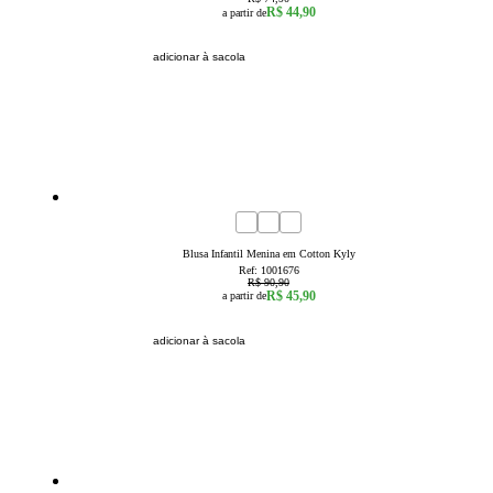
R$ 44,90
a partir de
adicionar à sacola
50
% OFF
4
6
8
10
12
14
16
Blusa Infantil Menina em Cotton Kyly
Ref:
1001676
R$ 90,90
R$ 45,90
a partir de
adicionar à sacola