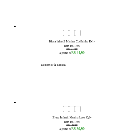
40
% OFF
1
2
3
4
6
8
Blusa Infantil Menina Coelhinho Kyly
Ref:
1001499
R$ 74,90
R$ 44,90
a partir de
adicionar à sacola
40
% OFF
1
2
3
4
6
8
Blusa Infantil Menina Laço Kyly
Ref:
1001498
R$ 66,90
R$ 39,90
a partir de