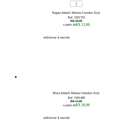
49
% OFF
1
2
3
4
6
8
Regata Infantil Menina Ursinhos Kyly
Ref:
1001703
R$ 46,90
R$ 23,90
a partir de
adicionar à sacola
40
% OFF
1
2
Blusa Infantil Menina Gatinhos Kyly
Ref:
1001480
R$ 44,90
R$ 26,90
a partir de
adicionar à sacola