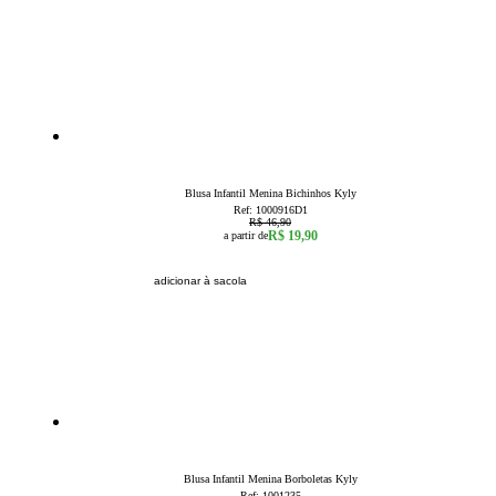
58
% OFF
1
Blusa Infantil Menina Bichinhos Kyly
Ref:
1000916D1
R$ 46,90
R$ 19,90
a partir de
adicionar à sacola
49
% OFF
3
4
6
Blusa Infantil Menina Borboletas Kyly
Ref:
1001235