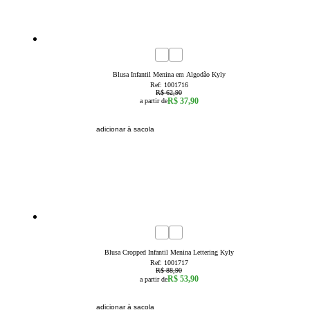
40
% OFF
4
6
8
10
12
14
Blusa Infantil Menina em Algodão Kyly
Ref:
1001716
R$ 62,90
R$ 37,90
a partir de
adicionar à sacola
39
% OFF
4
6
8
10
12
14
Blusa Cropped Infantil Menina Lettering Kyly
Ref:
1001717
R$ 88,90
R$ 53,90
a partir de
adicionar à sacola