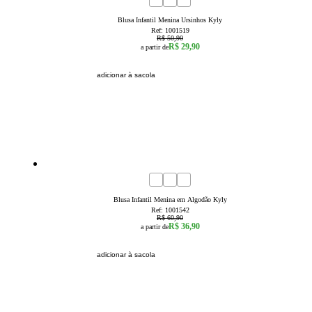
2
3
6
8
Blusa Infantil Menina Ursinhos Kyly
Ref:
1001519
R$ 50,90
R$ 29,90
a partir de
adicionar à sacola
39
% OFF
4
6
8
10
12
14
16
Blusa Infantil Menina em Algodão Kyly
Ref:
1001542
R$ 60,90
R$ 36,90
a partir de
adicionar à sacola