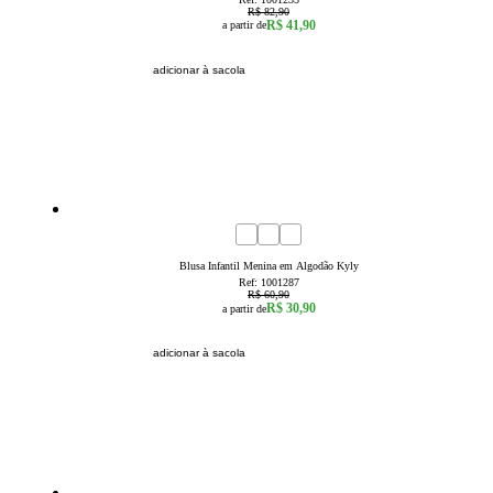
R$ 82,90
R$ 41,90
a partir de
adicionar à sacola
49
% OFF
4
6
8
10
12
14
16
Blusa Infantil Menina em Algodão Kyly
Ref:
1001287
R$ 60,90
R$ 30,90
a partir de
adicionar à sacola