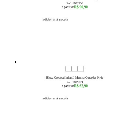
Ref:
1002255
R$ 90,90
a partir de
adicionar à sacola
4
6
8
10
12
14
16
Blusa Cropped Infantil Menina Corações Kyly
Ref:
1001824
R$ 62,90
a partir de
adicionar à sacola