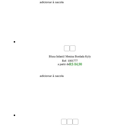
adicionar à sacola
1
2
3
4
6
8
Blusa Infantil Menina Bordada Kyly
Ref:
1001777
R$ 84,90
a partir de
adicionar à sacola
4
6
8