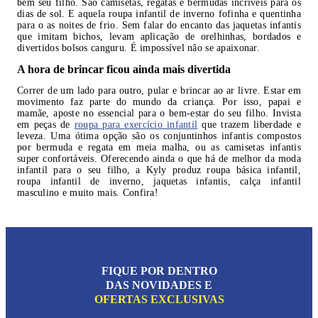
bem seu filho. São camisetas, regatas e bermudas incríveis para os
dias de sol. E aquela roupa infantil de inverno fofinha e quentinha
para o as noites de frio. Sem falar do encanto das jaquetas infantis
que imitam bichos, levam aplicação de orelhinhas, bordados e
divertidos bolsos canguru. É impossível não se apaixonar.
A hora de brincar ficou ainda mais divertida
Correr de um lado para outro, pular e brincar ao ar livre. Estar em
movimento faz parte do mundo da criança. Por isso, papai e
mamãe, aposte no essencial para o bem-estar do seu filho. Invista
em peças de
roupa para exercício infantil
que trazem liberdade e
leveza. Uma ótima opção são os conjuntinhos infantis compostos
por bermuda e regata em meia malha, ou as camisetas infantis
super confortáveis. Oferecendo ainda o que há de melhor da moda
infantil para o seu filho, a Kyly produz roupa básica infantil,
roupa infantil de inverno, jaquetas infantis, calça infantil
masculino e muito mais. Confira!
FIQUE POR DENTRO
DAS NOVIDADES E
OFERTAS EXCLUSIVAS