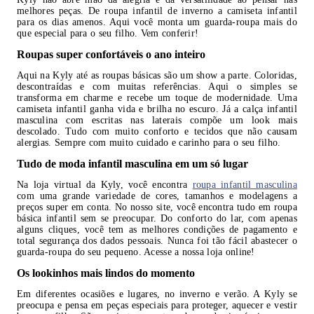
melhores peças. De roupa infantil de inverno a camiseta infantil
para os dias amenos. Aqui você monta um guarda-roupa mais do
que especial para o seu filho. Vem conferir!
Roupas super confortáveis o ano inteiro
Aqui na Kyly até as roupas básicas são um show a parte. Coloridas,
descontraídas e com muitas referências. Aqui o simples se
transforma em charme e recebe um toque de modernidade. Uma
camiseta infantil ganha vida e brilha no escuro. Já a calça infantil
masculina com escritas nas laterais compõe um look mais
descolado. Tudo com muito conforto e tecidos que não causam
alergias. Sempre com muito cuidado e carinho para o seu filho.
Tudo de moda infantil masculina em um só lugar
Na loja virtual da Kyly, você encontra
roupa infantil masculina
com uma grande variedade de cores, tamanhos e modelagens a
preços super em conta. No nosso site, você encontra tudo em roupa
básica infantil sem se preocupar. Do conforto do lar, com apenas
alguns cliques, você tem as melhores condições de pagamento e
total segurança dos dados pessoais. Nunca foi tão fácil abastecer o
guarda-roupa do seu pequeno. Acesse a nossa loja online!
Os lookinhos mais lindos do momento
Em diferentes ocasiões e lugares, no inverno e verão. A Kyly se
preocupa e pensa em peças especiais para proteger, aquecer e vestir