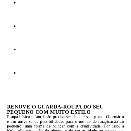
RENOVE O GUARDA-ROUPA DO SEU
PEQUENO COM MUITO ESTILO
Roupa básica infantil não precisa ser chata e sem graça. O armário
é um universo de possibilidades para o mundo de imaginação do
pequeno, uma forma de brincar com a criatividade. Por isso, a
Kyly não abre mão da alegria e da versatilidade ao pensar nas