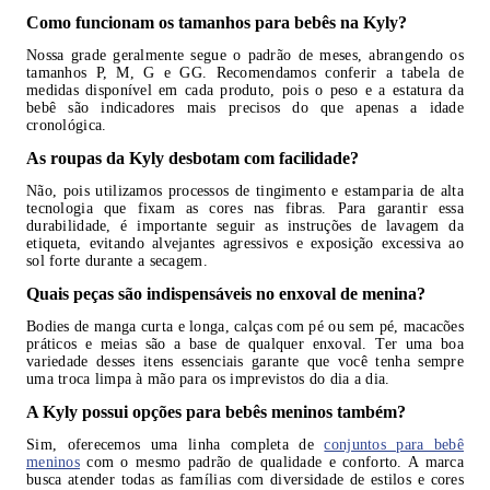
Como funcionam os tamanhos para bebês na Kyly?
Nossa grade geralmente segue o padrão de meses, abrangendo os
tamanhos P, M, G e GG. Recomendamos conferir a tabela de
medidas disponível em cada produto, pois o peso e a estatura da
bebê são indicadores mais precisos do que apenas a idade
cronológica.
As roupas da Kyly desbotam com facilidade?
Não, pois utilizamos processos de tingimento e estamparia de alta
tecnologia que fixam as cores nas fibras. Para garantir essa
durabilidade, é importante seguir as instruções de lavagem da
etiqueta, evitando alvejantes agressivos e exposição excessiva ao
sol forte durante a secagem.
Quais peças são indispensáveis no enxoval de menina?
Bodies de manga curta e longa, calças com pé ou sem pé, macacões
práticos e meias são a base de qualquer enxoval. Ter uma boa
variedade desses itens essenciais garante que você tenha sempre
uma troca limpa à mão para os imprevistos do dia a dia.
A Kyly possui opções para bebês meninos também?
Sim, oferecemos uma linha completa de
conjuntos para bebê
meninos
com o mesmo padrão de qualidade e conforto. A marca
busca atender todas as famílias com diversidade de estilos e cores