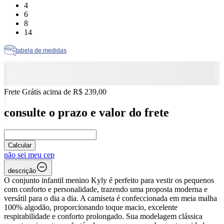
Tamanho: 4
4
Tamanho: 6
6
Tamanho: 8
8
Tamanho: 14
14
tabela de medidas
Frete Grátis acima de R$ 239,00
consulte o prazo e valor do frete
Calcular
não sei meu cep
descrição
O conjunto infantil menino Kyly é perfeito para vestir os pequenos
com conforto e personalidade, trazendo uma proposta moderna e
versátil para o dia a dia. A camiseta é confeccionada em meia malha
100% algodão, proporcionando toque macio, excelente
respirabilidade e conforto prolongado. Sua modelagem clássica