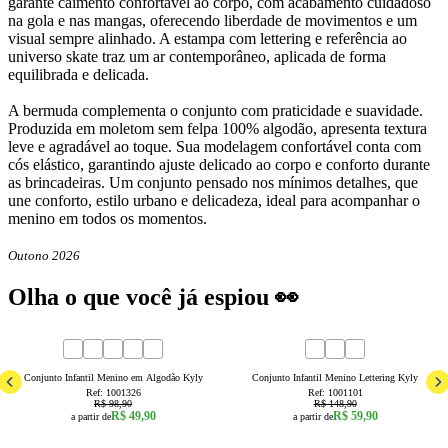
garante caimento confortável ao corpo, com acabamento cuidadoso
na gola e nas mangas, oferecendo liberdade de movimentos e um
visual sempre alinhado. A estampa com lettering e referência ao
universo skate traz um ar contemporâneo, aplicada de forma
equilibrada e delicada.
A bermuda complementa o conjunto com praticidade e suavidade.
Produzida em moletom sem felpa 100% algodão, apresenta textura
leve e agradável ao toque. Sua modelagem confortável conta com
cós elástico, garantindo ajuste delicado ao corpo e conforto durante
as brincadeiras. Um conjunto pensado nos mínimos detalhes, que
une conforto, estilo urbano e delicadeza, ideal para acompanhar o
menino em todos os momentos.
Outono 2026
Olha o que você já espiou 👀
50
% OFF
60
% OFF
3
4
6
8
4
6
8
Conjunto Infantil Menino em Algodão Kyly
Conjunto Infantil Menino Lettering Kyly
Ref:
1001326
Ref:
1001101
R$ 98,90
R$ 148,90
R$ 49,90
R$ 59,90
a partir de
a partir de