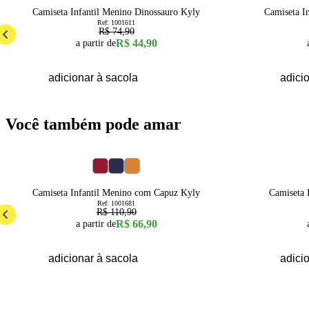
Camiseta Infantil Menino Dinossauro Kyly
Camiseta I
Ref:
1001611
R$ 74,90
R$ 44,90
a partir de
adicionar à sacola
adici
Você também pode amar
40
% OFF
62
% OFF
4
6
8
10
12
14
16
Camiseta Infantil Menino com Capuz Kyly
Camiseta 
Ref:
1001681
R$ 110,90
R$ 66,90
a partir de
adicionar à sacola
adici