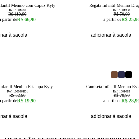
nfantil Menino com Capuz Kyly
Regata Infantil Menino Dra
Ref:
1001681
Ref:
1001338
R$ 110,90
R$ 50,90
R$ 66,90
R$ 25,9
a partir de
a partir de
onar à sacola
adicionar à sacola
59
% OFF
6
4
6
8
10
Infantil Menino Estampa Kyly
Camiseta Infantil Menino Es
Ref:
1000961D1
Ref:
1001093
R$ 52,90
R$ 70,90
R$ 19,90
R$ 28,9
a partir de
a partir de
onar à sacola
adicionar à sacola