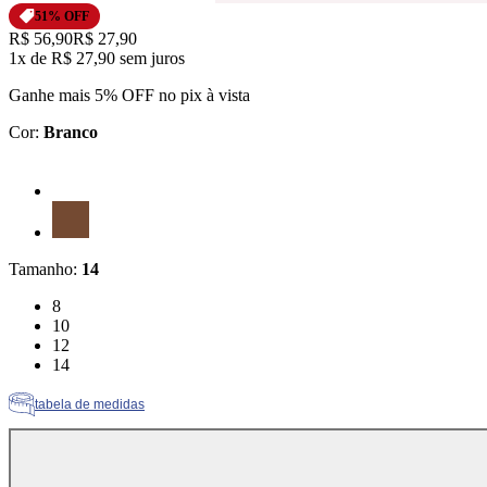
51
% OFF
Original price:
R$ 56,90
Price:
R$ 27,90
1x
de
R$ 27,90
sem juros
Ganhe mais 5% OFF no pix à vista
Cor
:
Branco
Cor: Branco
Cor: Marrom
Tamanho
:
14
Tamanho: 8
8
Tamanho: 10
10
Tamanho: 12
12
Tamanho: 14
14
tabela de medidas