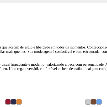
os que gostam de estilo e liberdade em todos os momentos. Confeccion
 dias mais quentes. Sua modelagem é confortável e bem estruturada, c
to visual impactante e moderno, valorizando a peça com personalidade.
neo. Uma regata versátil, confortável e cheia de estilo, ideal para co
49
% OFF
6
8
10
12
14
16
1
2
6