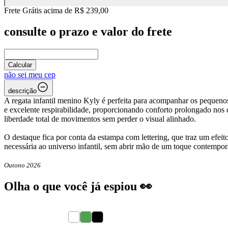
Frete Grátis acima de R$ 239,00
consulte o prazo e valor do frete
Calcular
não sei meu cep
descrição
A regata infantil menino Kyly é perfeita para acompanhar os pequen
e excelente respirabilidade, proporcionando conforto prolongado nos
liberdade total de movimentos sem perder o visual alinhado.
O destaque fica por conta da estampa com lettering, que traz um efei
necessária ao universo infantil, sem abrir mão de um toque contemporâ
Outono 2026
Olha o que você já espiou 👀
40
% OFF
40
% OFF
4
6
8
10
12
14
16
4