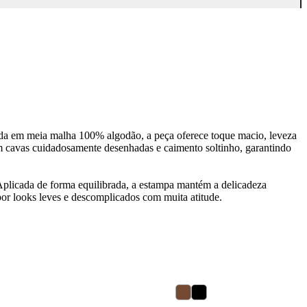
ada em meia malha 100% algodão, a peça oferece toque macio, leveza
om cavas cuidadosamente desenhadas e caimento soltinho, garantindo
 Aplicada de forma equilibrada, a estampa mantém a delicadeza
mpor looks leves e descomplicados com muita atitude.
60
% OFF
8
1
2
4
6
8