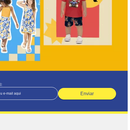
l:
Enviar