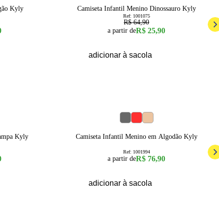
gão Kyly
Camiseta Infantil Menino Dinossauro Kyly
Ref:
1001075
R$ 64,90
0
R$ 25,90
a partir de
adicionar à sacola
12
4
6
8
10
12
14
16
tampa Kyly
Camiseta Infantil Menino em Algodão Kyly
Ref:
1001994
0
R$ 76,90
a partir de
adicionar à sacola