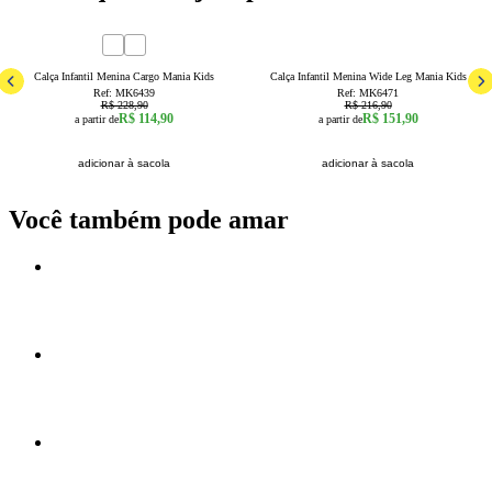
50
% OFF
30
% OFF
4
6
8
10
12
14
16
1
2
3
4
6
8
10
12
Calça Infantil Menina Cargo Mania Kids
Calça Infantil Menina Wide Leg Mania Kids
Ref:
MK6439
Ref:
MK6471
R$ 228,90
R$ 216,90
R$ 114,90
R$ 151,90
a partir de
a partir de
adicionar à sacola
adicionar à sacola
Você também pode amar