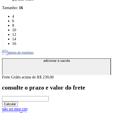
Tamanho
:
16
Tamanho: 4
4
Tamanho: 6
6
Tamanho: 8
8
Tamanho: 10
10
Tamanho: 12
12
Tamanho: 14
14
Tamanho: 16
16
tabela de medidas
adicionar à sacola
Frete Grátis acima de R$ 239,00
consulte o prazo e valor do frete
Calcular
não sei meu cep