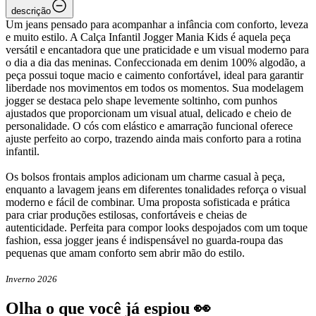
descrição
Um jeans pensado para acompanhar a infância com conforto, leveza
e muito estilo. A Calça Infantil Jogger Mania Kids é aquela peça
versátil e encantadora que une praticidade e um visual moderno para
o dia a dia das meninas. Confeccionada em denim 100% algodão, a
peça possui toque macio e caimento confortável, ideal para garantir
liberdade nos movimentos em todos os momentos. Sua modelagem
jogger se destaca pelo shape levemente soltinho, com punhos
ajustados que proporcionam um visual atual, delicado e cheio de
personalidade. O cós com elástico e amarração funcional oferece
ajuste perfeito ao corpo, trazendo ainda mais conforto para a rotina
infantil.
Os bolsos frontais amplos adicionam um charme casual à peça,
enquanto a lavagem jeans em diferentes tonalidades reforça o visual
moderno e fácil de combinar. Uma proposta sofisticada e prática
para criar produções estilosas, confortáveis e cheias de
autenticidade. Perfeita para compor looks despojados com um toque
fashion, essa jogger jeans é indispensável no guarda-roupa das
pequenas que amam conforto sem abrir mão do estilo.
Inverno 2026
Olha o que você já espiou 👀