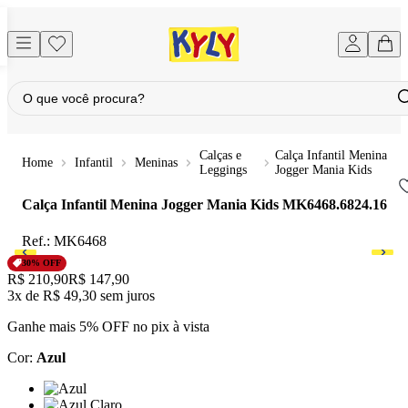
Calças e
Calça Infantil Menina
Infantil
Meninas
Leggings
Jogger Mania Kids
Calça Infantil Menina Jogger Mania Kids
MK6468.6824.16
Ref.:
MK6468
30
% OFF
Original price:
R$ 210,90
Price:
R$ 147,90
3x
de
R$ 49,30
sem juros
Ganhe mais 5% OFF no pix à vista
Cor
:
Azul
Cor: Azul
Cor: Azul Claro