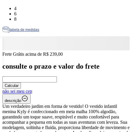
Tamanho: 4
4
Tamanho: 6
6
Tamanho: 8
8
tabela de medidas
Frete Grátis acima de R$ 239,00
consulte o prazo e valor do frete
Calcular
não sei meu cep
descrição
Um verdadeiro jardim em forma de vestido! O vestido infantil
menina Kyly é confeccionado em meia malha 100% algodão,
garantindo um toque suave, respirável e muito confortável para
acompanhar a pequena em todas as suas aventuras com leveza. Sua
modelagem, soltinha e fluida, proporciona liberdade de movimento e