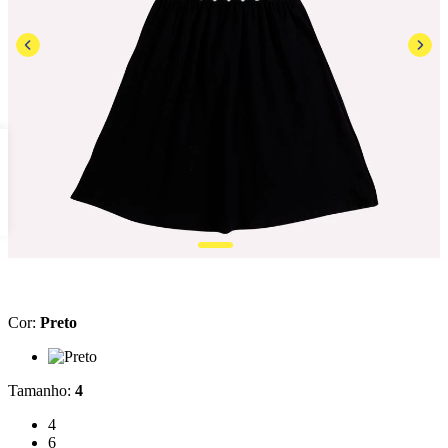
Cor
:
Preto
Cor: Preto
Tamanho
:
4
Tamanho: 4
4
Tamanho: 6
6