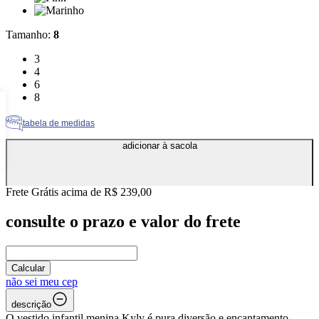
Cor: Marinho
Tamanho
:
8
Tamanho: 3
3
Tamanho: 4
4
Tamanho: 6
6
Tamanho: 8
8
tabela de medidas
adicionar à sacola
Frete Grátis acima de R$ 239,00
consulte o prazo e valor do frete
Calcular
não sei meu cep
descrição
O vestido infantil menina Kyly é pura diversão e encantamento,