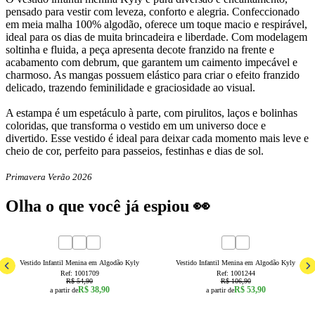
pensado para vestir com leveza, conforto e alegria. Confeccionado
em meia malha 100% algodão, oferece um toque macio e respirável,
ideal para os dias de muita brincadeira e liberdade. Com modelagem
soltinha e fluida, a peça apresenta decote franzido na frente e
acabamento com debrum, que garantem um caimento impecável e
charmoso. As mangas possuem elástico para criar o efeito franzido
delicado, trazendo feminilidade e graciosidade ao visual.
A estampa é um espetáculo à parte, com pirulitos, laços e bolinhas
coloridas, que transforma o vestido em um universo doce e
divertido. Esse vestido é ideal para deixar cada momento mais leve e
cheio de cor, perfeito para passeios, festinhas e dias de sol.
Primavera Verão 2026
Olha o que você já espiou 👀
29
% OFF
50
% OFF
1
2
3
4
6
8
1
2
3
Vestido Infantil Menina em Algodão Kyly
Vestido Infantil Menina em Algodão Kyly
Ref:
1001709
Ref:
1001244
R$ 54,90
R$ 106,90
R$ 38,90
R$ 53,90
a partir de
a partir de