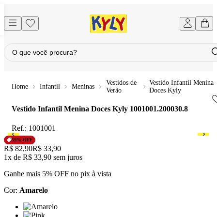
Vestidos de
Vestido Infantil Menina
Infantil
Meninas
Verão
Doces Kyly
Vestido Infantil Menina Doces Kyly
1001001.200030.8
Ref.:
1001001
59
% OFF
Original price:
R$ 82,90
Price:
R$ 33,90
1x
de
R$ 33,90
sem juros
Ganhe mais 5% OFF no pix à vista
Cor
:
Amarelo
Cor: Amarelo
Cor: Pink