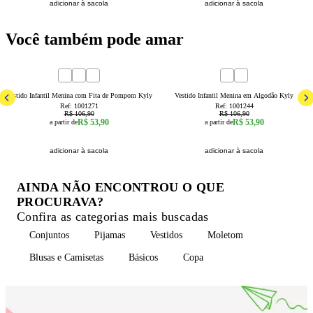
adicionar à sacola
adicionar à sacola
Você também pode amar
50
% OFF
50
% OFF
2
6
8
1
2
3
Vestido Infantil Menina com Fita de Pompom Kyly
Vestido Infantil Menina em Algodão Kyly
Ref:
1001271
Ref:
1001244
R$ 106,90
R$ 106,90
R$ 53,90
R$ 53,90
a partir de
a partir de
adicionar à sacola
adicionar à sacola
AINDA NÃO ENCONTROU O QUE
PROCURAVA?
Confira as categorias mais buscadas
Conjuntos
Pijamas
Vestidos
Moletom
Blusas e Camisetas
Básicos
Copa