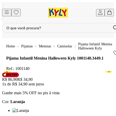
Pijama Infantil Menina
Pijamas
Meninas
Camisolas
Halloween Kyly
Pijama Infantil Menina Halloween Kyly
1001140.3449.1
Ref.:
1001140
60
% OFF
Original price:
R$ 86,90
Price:
R$ 34,90
1x
de
R$ 34,90
sem juros
Ganhe mais 5% OFF no pix à vista
Cor
:
Laranja
Cor: Laranja