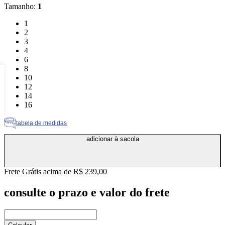
Tamanho
:
1
Tamanho: 1
1
Tamanho: 2
2
Tamanho: 3
3
Tamanho: 4
4
Tamanho: 6
6
Tamanho: 8
8
Tamanho: 10
10
Tamanho: 12
12
Tamanho: 14
14
Tamanho: 16
16
tabela de medidas
adicionar à sacola
Frete Grátis acima de R$ 239,00
consulte o prazo e valor do frete