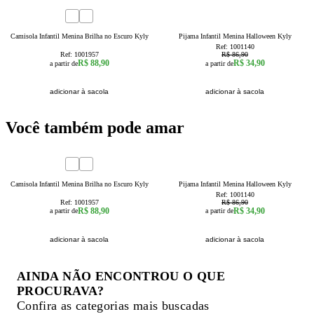
novidade
60
% OFF
1
2
3
4
6
8
10
12
14
1
16
2
3
4
6
8
10
12
Camisola Infantil Menina Brilha no Escuro Kyly
Pijama Infantil Menina Halloween Kyly
Ref:
1001140
Ref:
1001957
R$ 86,90
R$ 88,90
R$ 34,90
a partir de
a partir de
adicionar à sacola
adicionar à sacola
Você também pode amar
novidade
60
% OFF
1
2
3
4
6
8
10
12
14
1
16
2
3
4
6
8
10
12
Camisola Infantil Menina Brilha no Escuro Kyly
Pijama Infantil Menina Halloween Kyly
Ref:
1001140
Ref:
1001957
R$ 86,90
R$ 88,90
R$ 34,90
a partir de
a partir de
adicionar à sacola
adicionar à sacola
AINDA NÃO ENCONTROU O QUE
PROCURAVA?
Confira as categorias mais buscadas