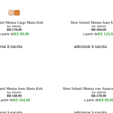
30
% OFF
6
8
10
12
14
16
4
6
8
10
12
antil Menina Cargo Mania Kids
Short Infantil Menina Jeans 
Ref:
MK6455
Ref:
MK6459
R$ 178,90
R$ 184,90
R$ 89,90
R$ 129,9
a partir de
a partir de
onar à sacola
adicionar à sacola
50
% OFF
1
2
3
4
6
8
antil Menina Jeans Mania Kids
Short Infantil Menina com Amarra
Ref:
MK6443
Ref:
MK6430
R$ 148,90
R$ 178,90
R$ 104,90
R$ 89,9
 partir de
a partir de
onar à sacola
adicionar à sacola