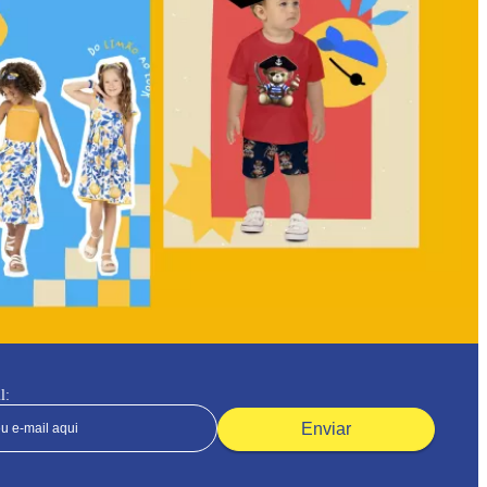
l:
Enviar