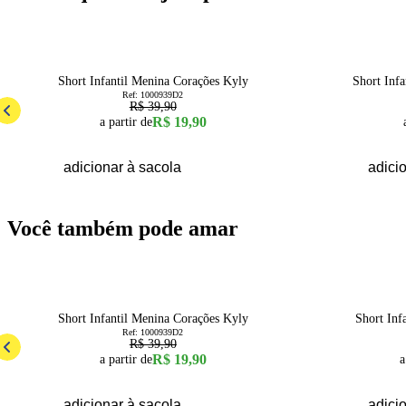
50
% OFF
50
% OFF
6
4
Short Infantil Menina Corações Kyly
Short Inf
Ref:
1000939D2
R$ 39,90
R$ 19,90
a partir de
adicionar à sacola
adici
Você também pode amar
50
% OFF
30
% OFF
6
Short Infantil Menina Corações Kyly
Short Inf
Ref:
1000939D2
R$ 39,90
R$ 19,90
a partir de
a
adicionar à sacola
adici