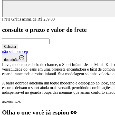
Frete Grátis acima de R$ 239,00
consulte o prazo e valor do frete
Calcular
não sei meu cep
descrição
Leve, moderno e cheio de charme, o Short Infantil Jeans Mania Kids é
versatilidade do jeans em uma proposta encantadora e fácil de comb
estar durante toda a rotina infantil. Sua modelagem soltinha valoriza
A barra dobrada adiciona um toque moderno e despojado ao look, enqu
escuros deixam o short ainda mais versátil, permitindo combinações prá
indispensável no guarda-roupa das meninas que amam conforto aliado 
Inverno 2026
Olha o que você já espiou 👀