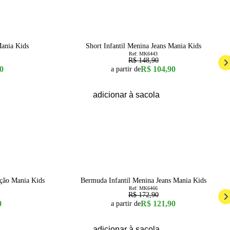
30
% OFF
14
16
1
2
3
Mania Kids
Short Infantil Menina Jeans Mania Kids
Ref:
MK6443
R$ 148,90
0
R$ 104,90
a partir de
adicionar à sacola
29
% OFF
2
3
4
6
8
10
12
14
16
ção Mania Kids
Bermuda Infantil Menina Jeans Mania Kids
Ref:
MK6466
R$ 172,90
0
R$ 121,90
a partir de
adicionar à sacola