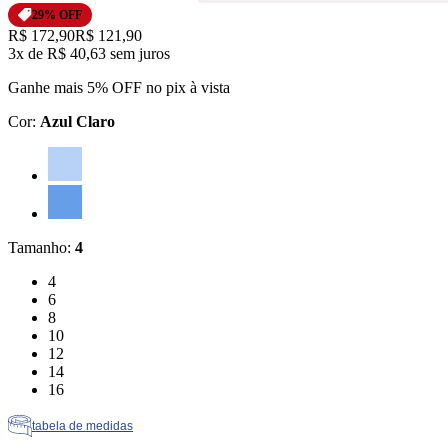
29
% OFF
Original price:
R$ 172,90
Price:
R$ 121,90
3x
de
R$ 40,63
sem juros
Ganhe mais 5% OFF no pix à vista
Cor
:
Azul Claro
Cor: Azul Claro
Cor: Azul
Tamanho
:
4
Tamanho: 4
4
Tamanho: 6
6
Tamanho: 8
8
Tamanho: 10
10
Tamanho: 12
12
Tamanho: 14
14
Tamanho: 16
16
tabela de medidas