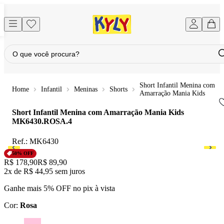
Short Infantil Menina com
Infantil
Meninas
Shorts
Amarração Mania Kids
Short Infantil Menina com Amarração Mania Kids
MK6430.ROSA.4
Ref.:
MK6430
50
% OFF
Original price:
R$ 178,90
Price:
R$ 89,90
2x
de
R$ 44,95
sem juros
Ganhe mais 5% OFF no pix à vista
Cor
:
Rosa
Cor: Rosa