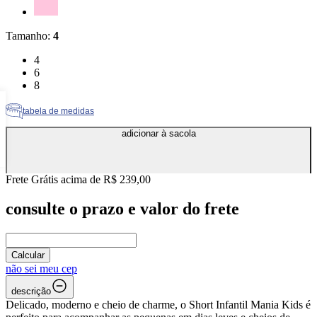
Tamanho
:
4
Tamanho: 4
4
Tamanho: 6
6
Tamanho: 8
8
tabela de medidas
adicionar à sacola
Frete Grátis acima de R$ 239,00
consulte o prazo e valor do frete
Calcular
não sei meu cep
descrição
Delicado, moderno e cheio de charme, o Short Infantil Mania Kids é