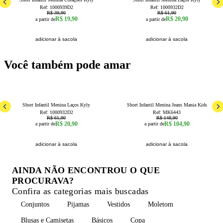
Ref:
1000939D2
Ref:
1000932D2
R$ 39,90
R$ 61,90
R$ 19,90
R$ 20,90
a partir de
a partir de
adicionar à sacola
adicionar à sacola
Você também pode amar
66
% OFF
30
% OFF
6
1
2
3
Short Infantil Menina Laços Kyly
Short Infantil Menina Jeans Mania Kids
Ref:
1000932D2
Ref:
MK6443
R$ 61,90
R$ 148,90
R$ 20,90
R$ 104,90
a partir de
a partir de
adicionar à sacola
adicionar à sacola
AINDA NÃO ENCONTROU O QUE
PROCURAVA?
Confira as categorias mais buscadas
Conjuntos
Pijamas
Vestidos
Moletom
Blusas e Camisetas
Básicos
Copa