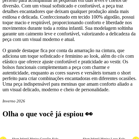
perfeito para acompanhar as pequenas em dias leves e cheios de
diversão. Com um visual sofisticado e confortável, a peça traz
detalhes encantadores que deixam qualquer produção ainda mais
estilosa e delicada. Confeccionado em tecido 100% algodão, possui
toque macio e respirável, proporcionando conforto e liberdade nos
movimentos durante toda a rotina infantil. Sua modelagem soltinha
garante um caimento leve e confortável, valorizando a delicadeza da
peça com um visual moderno e atual.
O grande destaque fica por conta da amarração na cintura, que
adiciona um toque sofisticado e feminino ao look, além do cós com
elástico que oferece ajuste confortável e praticidade ao vestir. Os
bolsos funcionais complementam a peça com charme e
autenticidade, enquanto as cores suaves e versáteis tornam o short
perfeito para criar combinações encantadoras em diferentes ocasiões.
Uma peça indispensável para meninas que amam conforto aliado a
um visual delicado, moderno e cheio de personalidade.
Inverno 2026
Olha o que você já espiou 👀
50
% OFF
66
% OFF
6
6
Short Infantil Menina Corações Kyly
Short Infantil Menina Laços Kyly