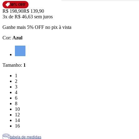
30
% OFF
Original price:
R$ 198,90
Price:
R$ 139,90
3x
de
R$ 46,63
sem juros
Ganhe mais 5% OFF no pix à vista
Cor
:
Azul
Cor: Azul
Tamanho
:
1
Tamanho: 1
1
Tamanho: 2
2
Tamanho: 3
3
Tamanho: 4
4
Tamanho: 6
6
Tamanho: 8
8
Tamanho: 10
10
Tamanho: 12
12
Tamanho: 14
14
Tamanho: 16
16
tabela de medidas