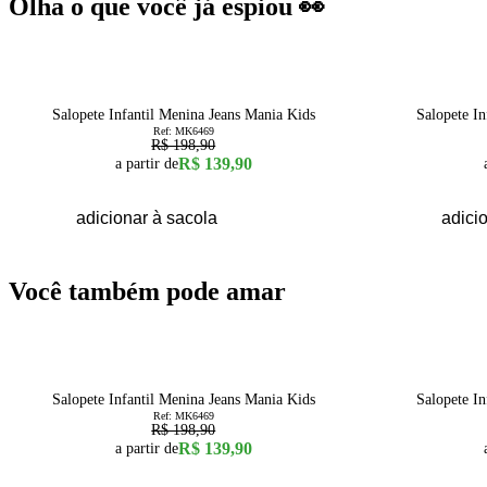
Olha o que você já espiou 👀
30
% OFF
50
% OFF
1
2
3
4
6
8
10
12
14
16
Salopete Infantil Menina Jeans Mania Kids
Salopete I
Ref:
MK6469
R$ 198,90
R$ 139,90
a partir de
adicionar à sacola
adici
Você também pode amar
30
% OFF
50
% OFF
1
2
3
4
6
8
10
12
14
16
Salopete Infantil Menina Jeans Mania Kids
Salopete I
Ref:
MK6469
R$ 198,90
R$ 139,90
a partir de