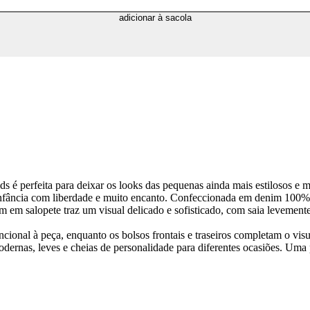
adicionar à sacola
ids é perfeita para deixar os looks das pequenas ainda mais estilosos 
fância com liberdade e muito encanto. Confeccionada em denim 100% a
em em salopete traz um visual delicado e sofisticado, com saia leveme
ional à peça, enquanto os bolsos frontais e traseiros completam o vis
modernas, leves e cheias de personalidade para diferentes ocasiões. U