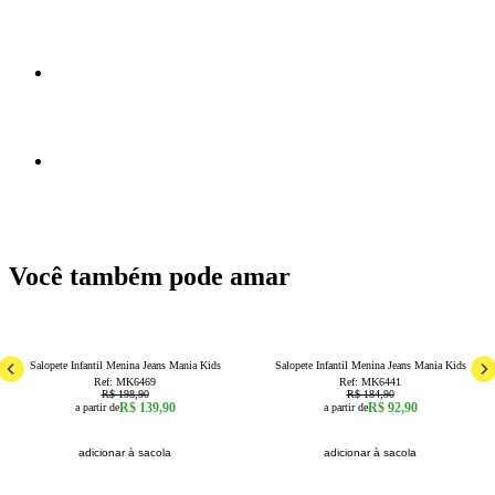
Você também pode amar
30
% OFF
50
% OFF
1
2
3
4
6
8
10
12
14
1
16
Salopete Infantil Menina Jeans Mania Kids
Salopete Infantil Menina Jeans Mania Kids
Ref:
MK6469
Ref:
MK6441
R$ 198,90
R$ 184,90
R$ 139,90
R$ 92,90
a partir de
a partir de
adicionar à sacola
adicionar à sacola