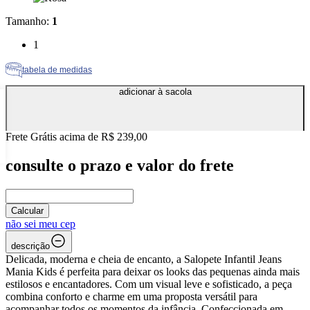
Tamanho
:
1
Tamanho: 1
1
tabela de medidas
adicionar à sacola
Frete Grátis acima de R$ 239,00
consulte o prazo e valor do frete
Calcular
não sei meu cep
descrição
Delicada, moderna e cheia de encanto, a Salopete Infantil Jeans
Mania Kids é perfeita para deixar os looks das pequenas ainda mais
estilosos e encantadores. Com um visual leve e sofisticado, a peça
combina conforto e charme em uma proposta versátil para
acompanhar todos os momentos da infância. Confeccionada em