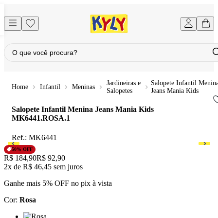
Jardineiras e
Salopete Infantil Menin
Infantil
Meninas
Salopetes
Jeans Mania Kids
Salopete Infantil Menina Jeans Mania Kids
MK6441.ROSA.1
Ref.:
MK6441
50
% OFF
Original price:
R$ 184,90
Price:
R$ 92,90
2x
de
R$ 46,45
sem juros
Ganhe mais 5% OFF no pix à vista
Cor
:
Rosa
Cor: Rosa