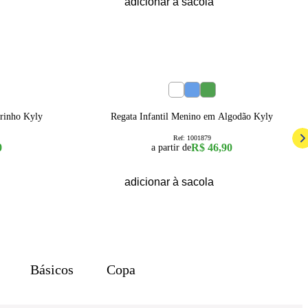
adicionar à sacola
4
6
8
rrinho Kyly
Regata Infantil Menino em Algodão Kyly
Ref:
1001879
0
R$ 46,90
a partir de
adicionar à sacola
Básicos
Copa