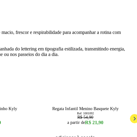
 macio, frescor e respirabilidade para acompanhar a rotina com
hada do lettering em tipografia estilizada, transmitindo energia,
ue ou nos passeios do dia a dia.
60
% OFF
6
8
sinho Kyly
Regata Infantil Menino Basquete Kyly
Ref:
1001092
R$ 54,90
0
R$ 21,90
a partir de