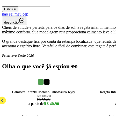
Calcular
não sei meu cep
descrição
Cheia de atitude e perfeita para os dias de sol, a regata infantil m
máximo conforto. Sua modelagem reta proporciona caimento leve e libe
O grande destaque fica por conta da estampa localizada, que retrata 
aventura e espírito livre. Versátil e fácil de combinar, esta regata é p
Primavera Verão 2026
Olha o que você já espiou 👀
39
% OFF
4
6
8
10
12
14
16
Camiseta Infantil Menino Dinossauro Kyly
Regata In
Ref:
1001748
R$ 66,90
R$ 40,90
a partir de