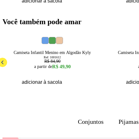
adicionar à sacola
adici
Você também pode amar
41
% OFF
38
% OFF
4
6
8
10
12
14
16
Camiseta Infantil Menino em Algodão Kyly
Camiseta I
Ref:
1001612
R$ 84,90
R$ 49,90
a partir de
adicionar à sacola
adici
Conjuntos
Pijamas