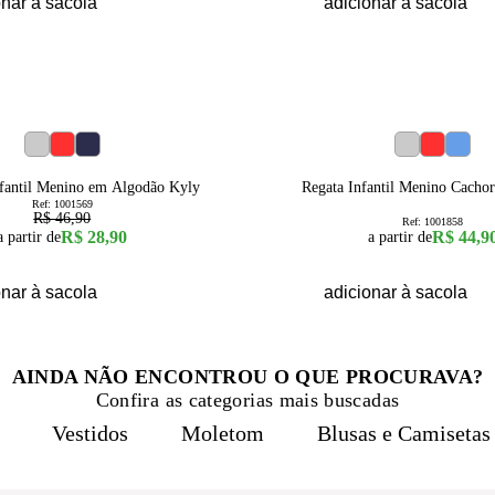
onar à sacola
adicionar à sacola
1
2
3
1
2
3
nfantil Menino em Algodão Kyly
Regata Infantil Menino Cacho
Ref:
1001569
R$ 46,90
Ref:
1001858
R$ 28,90
R$ 44,9
a partir de
a partir de
onar à sacola
adicionar à sacola
AINDA NÃO ENCONTROU O QUE PROCURAVA?
Confira as categorias mais buscadas
Vestidos
Moletom
Blusas e Camisetas