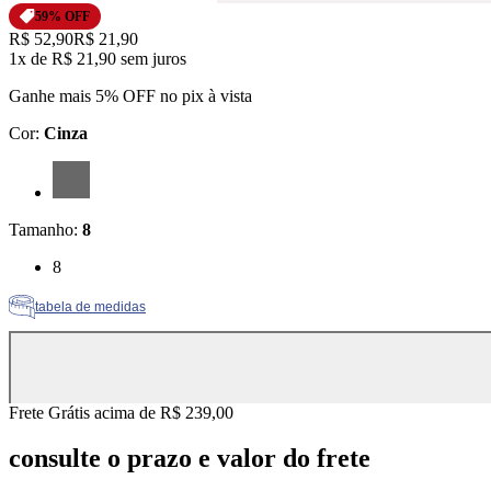
59
% OFF
Original price:
R$ 52,90
Price:
R$ 21,90
1x
de
R$ 21,90
sem juros
Ganhe mais 5% OFF no pix à vista
Cor
:
Cinza
Cor: Cinza
Tamanho
:
8
Tamanho: 8
8
tabela de medidas
Frete Grátis acima de R$ 239,00
consulte o prazo e valor do frete