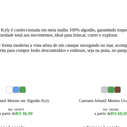
enino Kyly é confeccionada em meia malha 100% algodão, garantindo toque
rdade total aos movimentos, ideal para brincar, correr e explorar.
de forma moderna a vista aérea de um caiaque navegando no mar, acompan
erfeita para compor looks descontraídos e estilosos, seja na praia, no parq
4
6
8
1
2
3
fantil Menino em Algodão Kyly
Camiseta Infantil Menino Ur
Ref:
1001879
Ref:
1001862
R$ 46,90
R$ 68,9
a partir de
a partir de