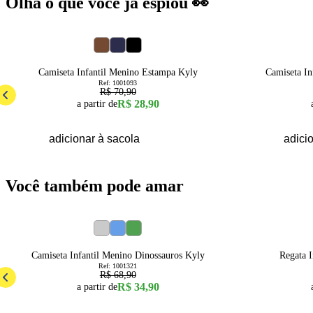
Olha o que você já espiou 👀
59
% OFF
60
% OFF
4
6
8
10
12
Camiseta Infantil Menino Estampa Kyly
Camiseta I
Ref:
1001093
R$ 70,90
R$ 28,90
a partir de
adicionar à sacola
adici
Você também pode amar
49
% OFF
49
% OFF
1
2
3
4
6
8
Camiseta Infantil Menino Dinossauros Kyly
Regata 
Ref:
1001321
R$ 68,90
R$ 34,90
a partir de