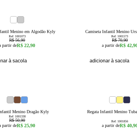
39
% OFF
4
6
8
1
2
nfantil Menino em Algodão Kyly
Camiseta Infantil Menino Ur
Ref:
1001073
Ref:
1001573
R$ 56,90
R$ 70,90
R$ 22,90
R$ 42,9
a partir de
a partir de
onar à sacola
adicionar à sacola
1
2
6
8
1
2
3
Infantil Menino Dragão Kyly
Regata Infantil Menino Tub
Ref:
1001338
R$ 50,90
Ref:
1001856
R$ 25,90
R$ 40,9
a partir de
a partir de