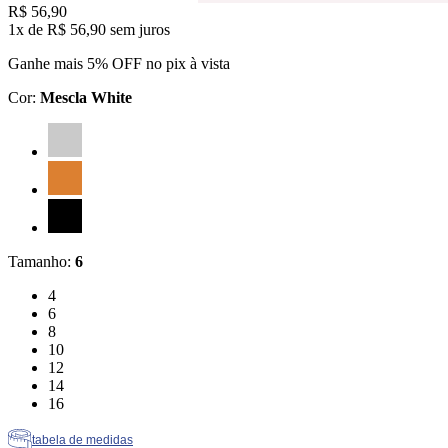
Price:
R$ 56,90
1x
de
R$ 56,90
sem juros
Ganhe mais 5% OFF no pix à vista
Cor
:
Mescla White
Cor: Mescla White
Cor: Caramelo
Cor: Preto
Tamanho
:
6
Tamanho: 4
4
Tamanho: 6
6
Tamanho: 8
8
Tamanho: 10
10
Tamanho: 12
12
Tamanho: 14
14
Tamanho: 16
16
tabela de medidas