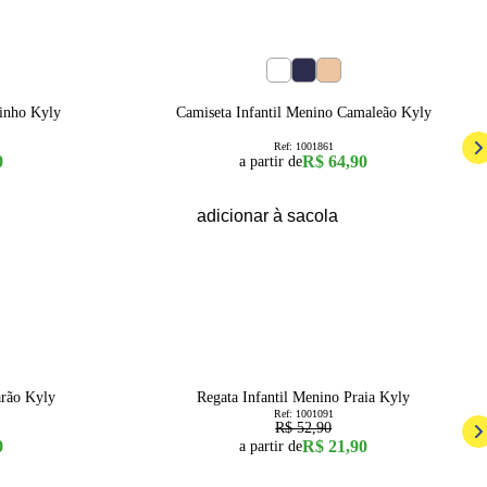
1
2
3
sinho Kyly
Camiseta Infantil Menino Camaleão Kyly
Ref:
1001861
0
R$ 64,90
a partir de
adicionar à sacola
59
% OFF
8
arão Kyly
Regata Infantil Menino Praia Kyly
Ref:
1001091
R$ 52,90
0
R$ 21,90
a partir de