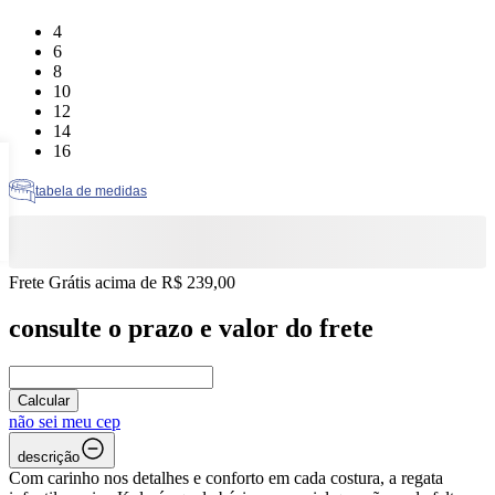
Tamanho: 4
4
Tamanho: 6
6
Tamanho: 8
8
Tamanho: 10
10
Tamanho: 12
12
Tamanho: 14
14
Tamanho: 16
16
tabela de medidas
Frete Grátis acima de R$ 239,00
consulte o prazo e valor do frete
Calcular
não sei meu cep
descrição
Com carinho nos detalhes e conforto em cada costura, a regata