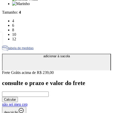
Cor: Marinho
Tamanho
:
4
Tamanho: 4
4
Tamanho: 6
6
Tamanho: 8
8
Tamanho: 10
10
Tamanho: 12
12
tabela de medidas
adicionar à sacola
Frete Grátis acima de R$ 239,00
consulte o prazo e valor do frete
Calcular
não sei meu cep
descrição