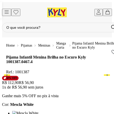
Manga
Pijama Infantil Menina Bril
Pijamas
Meninas
Curta
no Escuro Kyly
Pijama Infantil Menina Brilha no Escuro Kyly
1001387.0467.4
Ref.:
1001387
50
% OFF
Original price:
R$ 112,90
Price:
R$ 56,90
1x
de
R$ 56,90
sem juros
Ganhe mais 5% OFF no pix à vista
Cor
:
Mescla White
Cor: Mescla White