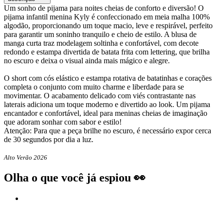
Um sonho de pijama para noites cheias de conforto e diversão! O
pijama infantil menina Kyly é confeccionado em meia malha 100%
algodão, proporcionando um toque macio, leve e respirável, perfeito
para garantir um soninho tranquilo e cheio de estilo. A blusa de
manga curta traz modelagem soltinha e confortável, com decote
redondo e estampa divertida de batata frita com lettering, que brilha
no escuro e deixa o visual ainda mais mágico e alegre.
O short com cós elástico e estampa rotativa de batatinhas e corações
completa o conjunto com muito charme e liberdade para se
movimentar. O acabamento delicado com viés contrastante nas
laterais adiciona um toque moderno e divertido ao look. Um pijama
encantador e confortável, ideal para meninas cheias de imaginação
que adoram sonhar com sabor e estilo!
Atenção: Para que a peça brilhe no escuro, é necessário expor cerca
de 30 segundos por dia a luz.
Alto Verão 2026
Olha o que você já espiou 👀