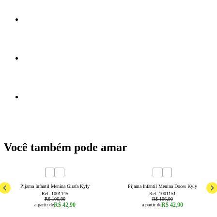
Você também pode amar
60
% OFF
60
% OFF
4
6
8
10
12
14
4
6
8
10
Pijama Infantil Menina Girafa Kyly
Pijama Infantil Menina Doces Kyly
Ref:
1001145
Ref:
1001151
R$ 106,90
R$ 106,90
R$ 42,90
R$ 42,90
a partir de
a partir de