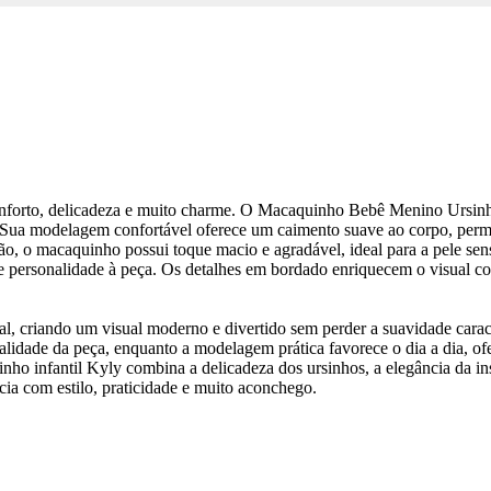
forto, delicadeza e muito charme. O Macaquinho Bebê Menino Ursinho
 Sua modelagem confortável oferece um caimento suave ao corpo, per
, o macaquinho possui toque macio e agradável, ideal para a pele sen
 e personalidade à peça. Os detalhes em bordado enriquecem o visual c
l, criando um visual moderno e divertido sem perder a suavidade carac
lidade da peça, enquanto a modelagem prática favorece o dia a dia, of
inho infantil Kyly combina a delicadeza dos ursinhos, a elegância da 
ia com estilo, praticidade e muito aconchego.