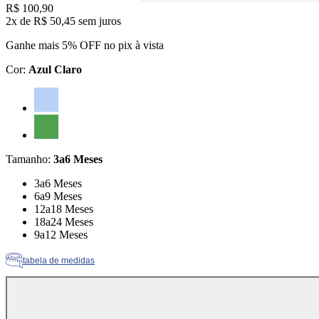
Price:
R$ 100,90
2x
de
R$ 50,45
sem juros
Ganhe mais 5% OFF no pix à vista
Cor
:
Azul Claro
Cor: Azul Claro
Cor: Verde
Tamanho
:
3a6 Meses
Tamanho: 3a6 Meses
3a6 Meses
Tamanho: 6a9 Meses
6a9 Meses
Tamanho: 12a18 Meses
12a18 Meses
Tamanho: 18a24 Meses
18a24 Meses
Tamanho: 9a12 Meses
9a12 Meses
tabela de medidas