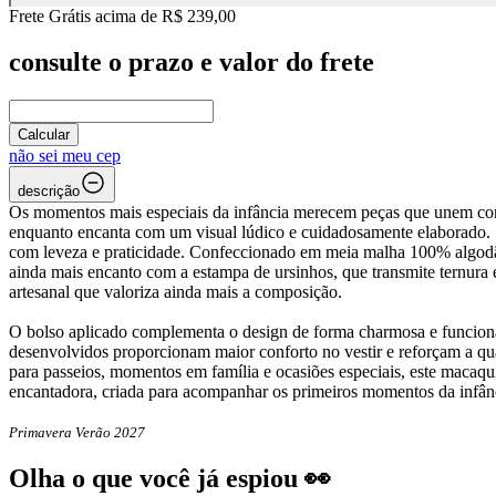
Frete Grátis acima de R$ 239,00
consulte o prazo e valor do frete
Calcular
não sei meu cep
descrição
Os momentos mais especiais da infância merecem peças que unem con
enquanto encanta com um visual lúdico e cuidadosamente elaborado.
com leveza e praticidade. Confeccionado em meia malha 100% algodão
ainda mais encanto com a estampa de ursinhos, que transmite ternura
artesanal que valoriza ainda mais a composição.
O bolso aplicado complementa o design de forma charmosa e funciona
desenvolvidos proporcionam maior conforto no vestir e reforçam a qua
para passeios, momentos em família e ocasiões especiais, este macaqu
encantadora, criada para acompanhar os primeiros momentos da infânc
Primavera Verão 2027
Olha o que você já espiou 👀