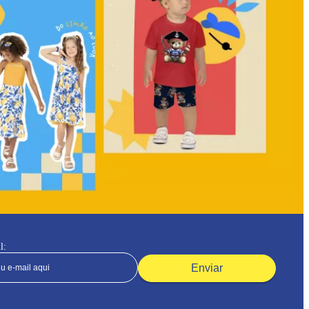
l:
Enviar