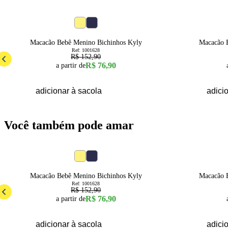
50
% OFF
50
% OFF
6a9 Meses
9a12 Meses
12a18 Meses
6a9 Mes
Macacão Bebê Menino Bichinhos Kyly
Macacão 
Ref:
1001628
R$ 152,90
R$ 76,90
a partir de
adicionar à sacola
adici
Você também pode amar
50
% OFF
50
% OFF
6a9 Meses
9a12 Meses
12a18 Meses
6a9 Mes
Macacão Bebê Menino Bichinhos Kyly
Macacão 
Ref:
1001628
R$ 152,90
R$ 76,90
a partir de
adicionar à sacola
adici