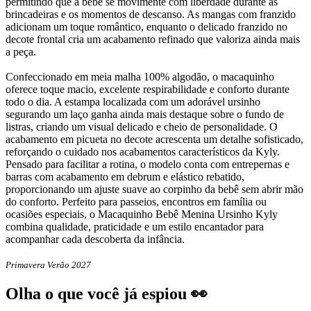
permitindo que a bebê se movimente com liberdade durante as
brincadeiras e os momentos de descanso. As mangas com franzido
adicionam um toque romântico, enquanto o delicado franzido no
decote frontal cria um acabamento refinado que valoriza ainda mais
a peça.
Confeccionado em meia malha 100% algodão, o macaquinho
oferece toque macio, excelente respirabilidade e conforto durante
todo o dia. A estampa localizada com um adorável ursinho
segurando um laço ganha ainda mais destaque sobre o fundo de
listras, criando um visual delicado e cheio de personalidade. O
acabamento em picueta no decote acrescenta um detalhe sofisticado,
reforçando o cuidado nos acabamentos característicos da Kyly.
Pensado para facilitar a rotina, o modelo conta com entrepernas e
barras com acabamento em debrum e elástico rebatido,
proporcionando um ajuste suave ao corpinho da bebê sem abrir mão
do conforto. Perfeito para passeios, encontros em família ou
ocasiões especiais, o Macaquinho Bebê Menina Ursinho Kyly
combina qualidade, praticidade e um estilo encantador para
acompanhar cada descoberta da infância.
Primavera Verão 2027
Olha o que você já espiou 👀