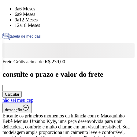
Tamanho: 3a6 Meses
3a6 Meses
Tamanho: 6a9 Meses
6a9 Meses
Tamanho: 9a12 Meses
9a12 Meses
Tamanho: 12a18 Meses
12a18 Meses
tabela de medidas
Frete Grátis acima de R$ 239,00
consulte o prazo e valor do frete
Calcular
não sei meu cep
descrição
Encante os primeiros momentos da infância com o Macaquinho
Bebê Menina Ursinho Kyly, uma peça desenvolvida para unir
delicadeza, conforto e muito charme em um visual irresistível. Sua
modelagem ampla proporciona um caimento leve e confortável,