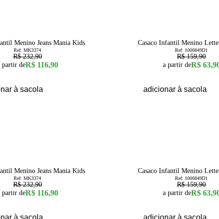
60
% OFF
6
8
10
12
14
16
10
fantil Menino Jeans Mania Kids
Casaco Infantil Menino Lett
Ref:
MK3374
Ref:
1000849D1
R$ 232,90
R$ 159,90
R$ 116,90
R$ 63,9
 partir de
a partir de
onar à sacola
adicionar à sacola
60
% OFF
6
8
10
12
14
16
10
fantil Menino Jeans Mania Kids
Casaco Infantil Menino Lett
Ref:
MK3374
Ref:
1000849D1
R$ 232,90
R$ 159,90
R$ 116,90
R$ 63,9
 partir de
a partir de
onar à sacola
adicionar à sacola