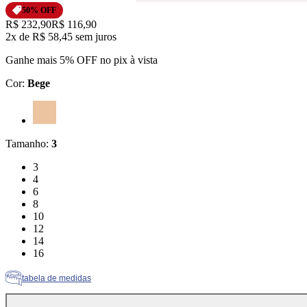
50
% OFF
Original price:
R$ 232,90
Price:
R$ 116,90
2x
de
R$ 58,45
sem juros
Ganhe mais 5% OFF no pix à vista
Cor
:
Bege
Cor: Bege
Tamanho
:
3
Tamanho: 3
3
Tamanho: 4
4
Tamanho: 6
6
Tamanho: 8
8
Tamanho: 10
10
Tamanho: 12
12
Tamanho: 14
14
Tamanho: 16
16
tabela de medidas