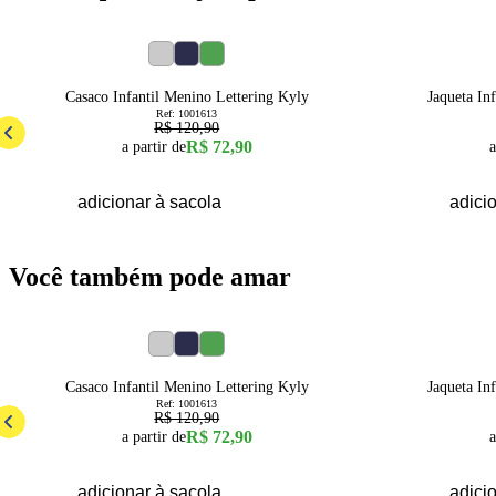
40
% OFF
50
% OFF
4
6
8
10
12
14
16
3
4
Casaco Infantil Menino Lettering Kyly
Jaqueta In
Ref:
1001613
R$ 120,90
R$ 72,90
a partir de
a
adicionar à sacola
adici
Você também pode amar
40
% OFF
50
% OFF
4
6
8
10
12
14
16
3
4
Casaco Infantil Menino Lettering Kyly
Jaqueta In
Ref:
1001613
R$ 120,90
R$ 72,90
a partir de
a
adicionar à sacola
adici