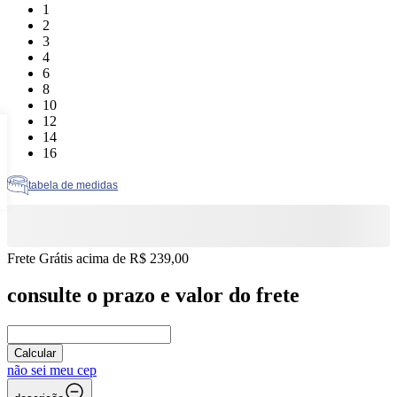
Tamanho: 1
1
Tamanho: 2
2
Tamanho: 3
3
Tamanho: 4
4
Tamanho: 6
6
Tamanho: 8
8
Tamanho: 10
10
Tamanho: 12
12
Tamanho: 14
14
Tamanho: 16
16
tabela de medidas
Frete Grátis acima de R$ 239,00
consulte o prazo e valor do frete
Calcular
não sei meu cep