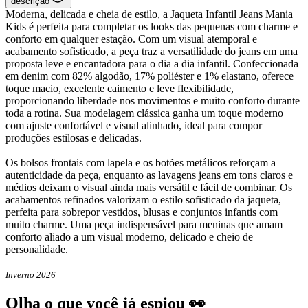
descrição
Moderna, delicada e cheia de estilo, a Jaqueta Infantil Jeans Mania
Kids é perfeita para completar os looks das pequenas com charme e
conforto em qualquer estação. Com um visual atemporal e
acabamento sofisticado, a peça traz a versatilidade do jeans em uma
proposta leve e encantadora para o dia a dia infantil. Confeccionada
em denim com 82% algodão, 17% poliéster e 1% elastano, oferece
toque macio, excelente caimento e leve flexibilidade,
proporcionando liberdade nos movimentos e muito conforto durante
toda a rotina. Sua modelagem clássica ganha um toque moderno
com ajuste confortável e visual alinhado, ideal para compor
produções estilosas e delicadas.
Os bolsos frontais com lapela e os botões metálicos reforçam a
autenticidade da peça, enquanto as lavagens jeans em tons claros e
médios deixam o visual ainda mais versátil e fácil de combinar. Os
acabamentos refinados valorizam o estilo sofisticado da jaqueta,
perfeita para sobrepor vestidos, blusas e conjuntos infantis com
muito charme. Uma peça indispensável para meninas que amam
conforto aliado a um visual moderno, delicado e cheio de
personalidade.
Inverno 2026
Olha o que você já espiou 👀