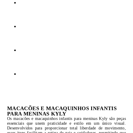
MACACÕES E MACAQUINHOS INFANTIS
PARA MENINAS KYLY
Os macacões e macaquinhos infantis para meninas Kyly são peças
essenciais que unem praticidade e estilo em um único visual.
Desenvolvidos para proporcionar total liberdade de movimento,
esses itens facilitam a rotina de pais e cuidadores, permitindo que