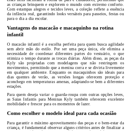
as crianças brinquem e explorem o mundo com extremo conforto.
Com estampas alegres e tecidos leves, a coleção reflete a essência
da infância real, garantindo looks versáteis para passeios, festas ou
para o dia a dia escolar.
Vantagens do macacão e macaquinho na rotina
infantil
O macacão infantil é a escolha perfeita para quem busca agilidade
sem abrir mão do estilo. Por ser uma peça única, ele elimina a
necessidade de coordenar diferentes partes do vestuário, o que
otimiza o tempo durante as trocas diárias. Além disso, as peças da
Kyly são projetadas com modelagens que não restringem os
movimentos, permitindo que a menina corra e se divirta livremente
em qualquer ambiente. Enquanto os macaquinhos são ideais para
dias quentes de verão, as versões longas oferecem proteção e
aconchego em temperaturas amenas, adaptando-se bem a diferentes
estações.
Para quem deseja variar o guarda-roupa com outras opções leves,
as Saias Infantis para Meninas Kyly também oferecem excelente
mobilidade e frescor para os momentos de lazer.
Como escolher o modelo ideal para cada ocasião
Para garantir o máximo aproveitamento das peças e o bem-estar da
criança, é fundamental observar alguns critérios antes de finalizar a