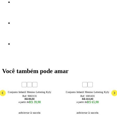
Você também pode amar
60
% OFF
60
% OFF
6
8
4
6
8
Conjunto Infantil Menino Lettering Kyly
Conjunto Infantil Menino Lettering Kyly
Ref:
9002131
Ref:
1001431
R$ 99,90
R$ 164,90
R$ 39,90
R$ 65,90
a partir de
a partir de
adicionar à sacola
adicionar à sacola