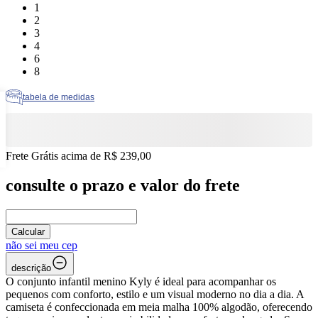
Tamanho: 1
1
Tamanho: 2
2
Tamanho: 3
3
Tamanho: 4
4
Tamanho: 6
6
Tamanho: 8
8
tabela de medidas
Frete Grátis acima de R$ 239,00
consulte o prazo e valor do frete
Calcular
não sei meu cep
descrição
O conjunto infantil menino Kyly é ideal para acompanhar os
pequenos com conforto, estilo e um visual moderno no dia a dia. A
camiseta é confeccionada em meia malha 100% algodão, oferecendo