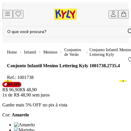
Conjuntos
Conjunto Infantil Menin
Infantil
Meninos
de Verão
Lettering Kyly
Conjunto Infantil Menino Lettering Kyly
1001738.2735.4
Ref.:
1001738
50
% OFF
Original price:
R$ 96,90
Price:
R$ 48,90
1x
de
R$ 48,90
sem juros
Ganhe mais 5% OFF no pix à vista
Cor
:
Amarelo
Cor: Amarelo
Cor: Marinho