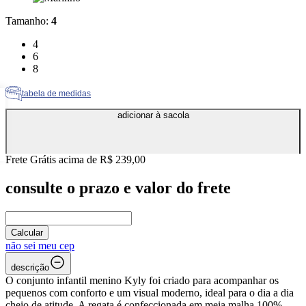
Tamanho
:
4
Tamanho: 4
4
Tamanho: 6
6
Tamanho: 8
8
tabela de medidas
adicionar à sacola
Frete Grátis acima de R$ 239,00
consulte o prazo e valor do frete
Calcular
não sei meu cep
descrição
O conjunto infantil menino Kyly foi criado para acompanhar os
pequenos com conforto e um visual moderno, ideal para o dia a dia
cheio de atitude. A regata é confeccionada em meia malha 100%