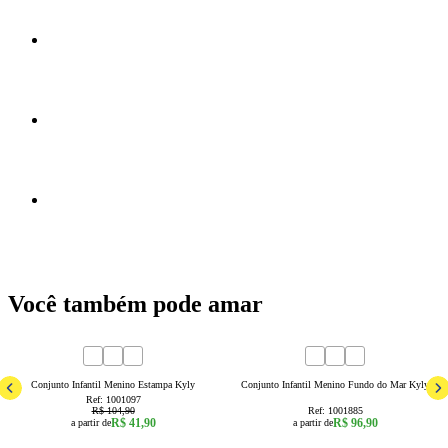
Você também pode amar
60
% OFF
4
6
8
1
2
3
4
6
8
Conjunto Infantil Menino Estampa Kyly
Conjunto Infantil Menino Fundo do Mar Kyly
Ref:
1001097
R$ 104,90
Ref:
1001885
R$ 41,90
R$ 96,90
a partir de
a partir de