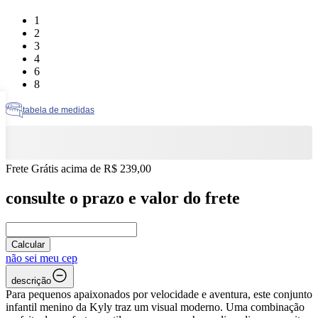
Tamanho: 1
1
Tamanho: 2
2
Tamanho: 3
3
Tamanho: 4
4
Tamanho: 6
6
Tamanho: 8
8
tabela de medidas
Frete Grátis acima de R$ 239,00
consulte o prazo e valor do frete
Calcular
não sei meu cep
descrição
Para pequenos apaixonados por velocidade e aventura, este conjunto
infantil menino da Kyly traz um visual moderno. Uma combinação