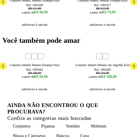
Conjunto Infantil Menino Estampa Kyly
Conjunto Infantil Menino Estampa Kyly
Ref:
1001596
Ref:
1001617
R$ 114,90
R$ 134,90
R$ 68,90
R$ 79,90
a partir de
a partir de
adicionar à sacola
adicionar à sacola
Você também pode amar
50
% OFF
50
% OFF
1
2
3
4
6
8
1
2
3
4
6
8
Conjunto Infantil Menino Estampa Kyly
Conjunto Infantil Menino em Algodão Kyly
Ref:
1001602
Ref:
1001605
R$ 188,90
R$ 216,90
R$ 94,90
R$ 108,90
a partir de
a partir de
adicionar à sacola
adicionar à sacola
AINDA NÃO ENCONTROU O QUE
PROCURAVA?
Confira as categorias mais buscadas
Conjuntos
Pijamas
Vestidos
Moletom
Blusas e Camisetas
Básicos
Copa