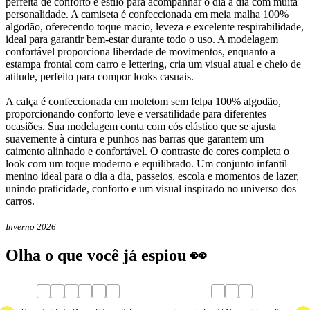
perfeita de conforto e estilo para acompanhar o dia a dia com muita
personalidade. A camiseta é confeccionada em meia malha 100%
algodão, oferecendo toque macio, leveza e excelente respirabilidade,
ideal para garantir bem-estar durante todo o uso. A modelagem
confortável proporciona liberdade de movimentos, enquanto a
estampa frontal com carro e lettering, cria um visual atual e cheio de
atitude, perfeito para compor looks casuais.
A calça é confeccionada em moletom sem felpa 100% algodão,
proporcionando conforto leve e versatilidade para diferentes
ocasiões. Sua modelagem conta com cós elástico que se ajusta
suavemente à cintura e punhos nas barras que garantem um
caimento alinhado e confortável. O contraste de cores completa o
look com um toque moderno e equilibrado. Um conjunto infantil
menino ideal para o dia a dia, passeios, escola e momentos de lazer,
unindo praticidade, conforto e um visual inspirado no universo dos
carros.
Inverno 2026
Olha o que você já espiou 👀
40
% OFF
41
% OFF
1
2
3
4
6
8
4
6
8
10
12
14
16