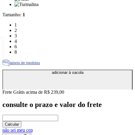
Cor: Turmalina
Tamanho
:
1
Tamanho: 1
1
Tamanho: 2
2
Tamanho: 3
3
Tamanho: 4
4
Tamanho: 6
6
Tamanho: 8
8
tabela de medidas
adicionar à sacola
Frete Grátis acima de R$ 239,00
consulte o prazo e valor do frete
Calcular
não sei meu cep