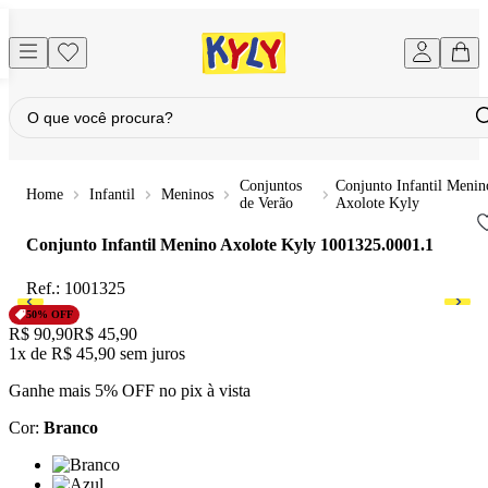
Conjuntos
Conjunto Infantil Menin
Infantil
Meninos
de Verão
Axolote Kyly
Conjunto Infantil Menino Axolote Kyly
1001325.0001.1
Ref.:
1001325
50
% OFF
Original price:
R$ 90,90
Price:
R$ 45,90
1x
de
R$ 45,90
sem juros
Ganhe mais 5% OFF no pix à vista
Cor
:
Branco
Cor: Branco
Cor: Azul