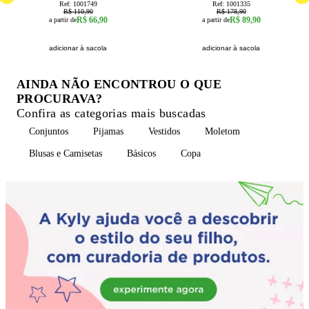
Ref:
1001749
Ref:
1001335
R$ 110,90
R$ 178,90
R$ 66,90
R$ 89,90
a partir de
a partir de
adicionar à sacola
adicionar à sacola
AINDA NÃO ENCONTROU O QUE
PROCURAVA?
Confira as categorias mais buscadas
Conjuntos
Pijamas
Vestidos
Moletom
Blusas e Camisetas
Básicos
Copa