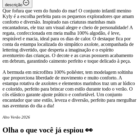
descrição
Que fofura que vem do fundo do mar! O conjunto infantil menino
Kyly é a escolha perfeita para os pequenos exploradores que amam
conforto e diversão. Inspirado nas criaturas marinhas mais
encantadoras, ele traz um visual alegre e cheio de personalidade! A
regata, confeccionada em meia malha 100% algodão, é leve,
respirável e macia, ideal para os dias de calor. O destaque fica por
conta da estampa localizada do simpático axolote, acompanhada de
lettering divertido, que desperta a imaginação e o espírito
aventureiro das crianças. O decote e as cavas possuem acabamento
em debrum, garantindo caimento perfeito e toque delicado à peça.
A bermuda em microfibra 100% poliéster, tem modelagem soltinha
que proporciona liberdade de movimento e muito conforto. A
estampa rotativa de axolotes e elementos marinhos traz um ar lúdico
e colorido, perfeito para brincar com estilo durante todo o verão. O
cós elástico garante ajuste prático e confortável. Um conjunto
encantador que une estilo, leveza e diversão, perfeito para mergulhar
nas aventuras do dia a dia!
Alto Verão 2026
Olha o que você já espiou 👀