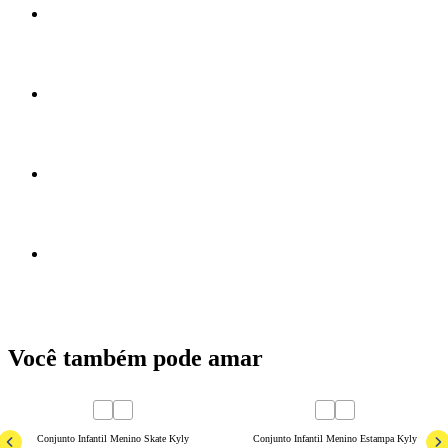
Você também pode amar
40
% OFF
50
% OFF
4
6
8
10
12
14
16
3
4
6
8
Conjunto Infantil Menino Skate Kyly
Conjunto Infantil Menino Estampa Kyly