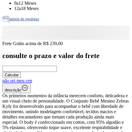
Tamanho: 9a12 Meses
9a12 Meses
Tamanho: 12a18 Meses
12a18 Meses
tabela de medidas
Frete Grátis acima de R$ 239,00
consulte o prazo e valor do frete
Calcular
não sei meu cep
descrição
Os primeiros momentos da infância merecem conforto, delicadeza e
um visual cheio de personalidade. O Conjunto Bebê Menino Zebras
Kyly foi desenvolvido para acompanhar o bebê com liberdade de
movimento, unindo modelagem confortável, tecidos macios e
detalhes encantadores que tornam cada produção ainda mais
especial. O body é confeccionado em cotton, com 95% algodão e
5% elastano, oferecendo toque suave, excelente respirabilidade e