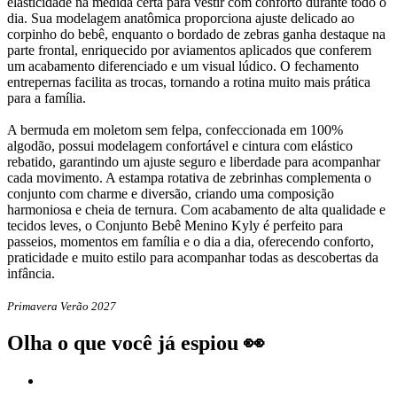
elasticidade na medida certa para vestir com conforto durante todo o
dia. Sua modelagem anatômica proporciona ajuste delicado ao
corpinho do bebê, enquanto o bordado de zebras ganha destaque na
parte frontal, enriquecido por aviamentos aplicados que conferem
um acabamento diferenciado e um visual lúdico. O fechamento
entrepernas facilita as trocas, tornando a rotina muito mais prática
para a família.
A bermuda em moletom sem felpa, confeccionada em 100%
algodão, possui modelagem confortável e cintura com elástico
rebatido, garantindo um ajuste seguro e liberdade para acompanhar
cada movimento. A estampa rotativa de zebrinhas complementa o
conjunto com charme e diversão, criando uma composição
harmoniosa e cheia de ternura. Com acabamento de alta qualidade e
tecidos leves, o Conjunto Bebê Menino Kyly é perfeito para
passeios, momentos em família e o dia a dia, oferecendo conforto,
praticidade e muito estilo para acompanhar todas as descobertas da
infância.
Primavera Verão 2027
Olha o que você já espiou 👀