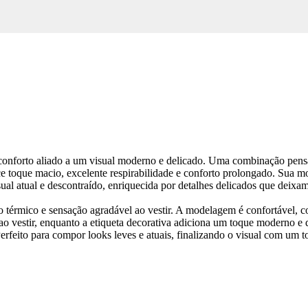
conforto aliado a um visual moderno e delicado. Uma combinação pensa
toque macio, excelente respirabilidade e conforto prolongado. Sua mo
ual atual e descontraído, enriquecida por detalhes delicados que deixa
térmico e sensação agradável ao vestir. A modelagem é confortável, co
ao vestir, enquanto a etiqueta decorativa adiciona um toque moderno e d
erfeito para compor looks leves e atuais, finalizando o visual com um t