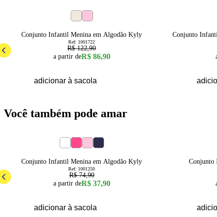
29
% OFF
50
% OFF
4
6
8
10
12
14
Conjunto Infantil Menina em Algodão Kyly
Conjunto Infan
Ref:
1001722
R$ 122,90
R$ 86,90
a partir de
adicionar à sacola
adici
Você também pode amar
49
% OFF
50
% OFF
4
6
8
Conjunto Infantil Menina em Algodão Kyly
Conjunto 
Ref:
1001250
R$ 74,90
R$ 37,90
a partir de
adicionar à sacola
adici