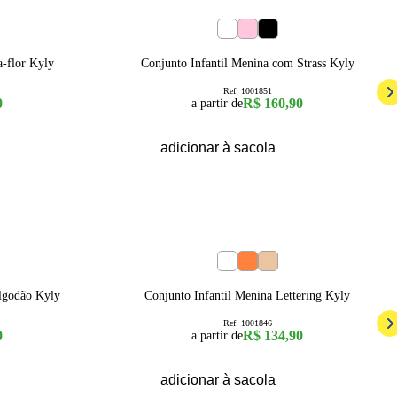
4
6
8
10
12
14
16
a-flor Kyly
Conjunto Infantil Menina com Strass Kyly
Ref:
1001851
0
R$ 160,90
a partir de
adicionar à sacola
4
6
8
10
12
14
16
lgodão Kyly
Conjunto Infantil Menina Lettering Kyly
Ref:
1001846
0
R$ 134,90
a partir de
adicionar à sacola