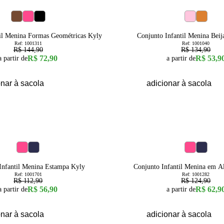
60
% OFF
4
6
8
10
12
8
til Menina Formas Geométricas Kyly
Conjunto Infantil Menina Beij
Ref:
1001311
Ref:
1001040
R$ 144,90
R$ 134,90
R$ 72,90
R$ 53,9
a partir de
a partir de
onar à sacola
adicionar à sacola
50
% OFF
1
2
3
6
Infantil Menina Estampa Kyly
Conjunto Infantil Menina em A
Ref:
1001701
Ref:
1001282
R$ 112,90
R$ 124,90
R$ 56,90
R$ 62,9
a partir de
a partir de
onar à sacola
adicionar à sacola