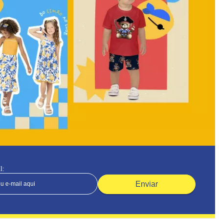
l:
Enviar