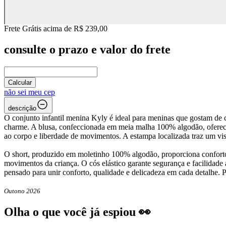
Frete Grátis acima de R$ 239,00
consulte o prazo e valor do frete
Calcular
não sei meu cep
descrição
O conjunto infantil menina Kyly é ideal para meninas que gostam de 
charme. A blusa, confeccionada em meia malha 100% algodão, oferece 
ao corpo e liberdade de movimentos. A estampa localizada traz um vis
O short, produzido em moletinho 100% algodão, proporciona conforto 
movimentos da criança. O cós elástico garante segurança e facilidade 
pensado para unir conforto, qualidade e delicadeza em cada detalhe. P
Outono 2026
Olha o que você já espiou 👀