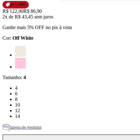
29
% OFF
Original price:
R$ 122,90
Price:
R$ 86,90
2x
de
R$ 43,45
sem juros
Ganhe mais 5% OFF no pix à vista
Cor
:
Off White
Cor: Off White
Cor: Rosa
Tamanho
:
4
Tamanho: 4
4
Tamanho: 6
6
Tamanho: 8
8
Tamanho: 10
10
Tamanho: 12
12
Tamanho: 14
14
tabela de medidas