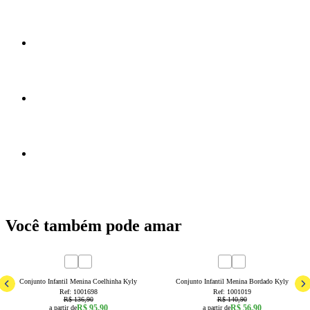
Você também pode amar
30
% OFF
60
% OFF
1
2
3
4
6
8
4
6
8
Conjunto Infantil Menina Coelhinha Kyly
Conjunto Infantil Menina Bordado Kyly
Ref:
1001698
Ref:
1001019
R$ 136,90
R$ 140,90
R$ 95,90
R$ 56,90
a partir de
a partir de