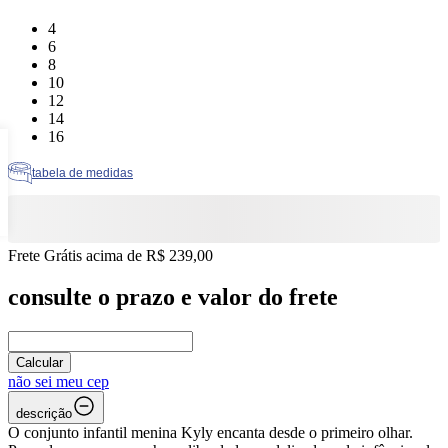
Tamanho: 4
4
Tamanho: 6
6
Tamanho: 8
8
Tamanho: 10
10
Tamanho: 12
12
Tamanho: 14
14
Tamanho: 16
16
tabela de medidas
Frete Grátis acima de R$ 239,00
consulte o prazo e valor do frete
Calcular
não sei meu cep
descrição
O conjunto infantil menina Kyly encanta desde o primeiro olhar.