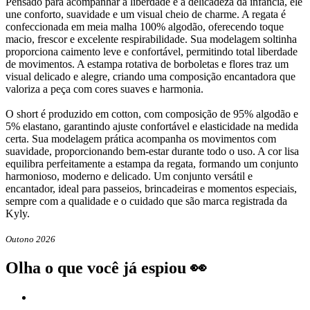
Pensado para acompanhar a liberdade e a delicadeza da infância, ele
une conforto, suavidade e um visual cheio de charme. A regata é
confeccionada em meia malha 100% algodão, oferecendo toque
macio, frescor e excelente respirabilidade. Sua modelagem soltinha
proporciona caimento leve e confortável, permitindo total liberdade
de movimentos. A estampa rotativa de borboletas e flores traz um
visual delicado e alegre, criando uma composição encantadora que
valoriza a peça com cores suaves e harmonia.
O short é produzido em cotton, com composição de 95% algodão e
5% elastano, garantindo ajuste confortável e elasticidade na medida
certa. Sua modelagem prática acompanha os movimentos com
suavidade, proporcionando bem-estar durante todo o uso. A cor lisa
equilibra perfeitamente a estampa da regata, formando um conjunto
harmonioso, moderno e delicado. Um conjunto versátil e
encantador, ideal para passeios, brincadeiras e momentos especiais,
sempre com a qualidade e o cuidado que são marca registrada da
Kyly.
Outono 2026
Olha o que você já espiou 👀