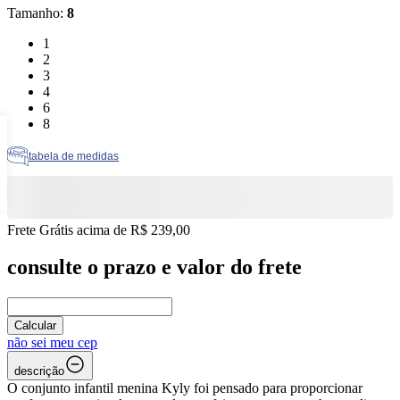
Tamanho
:
8
Tamanho: 1
1
Tamanho: 2
2
Tamanho: 3
3
Tamanho: 4
4
Tamanho: 6
6
Tamanho: 8
8
tabela de medidas
Frete Grátis acima de R$ 239,00
consulte o prazo e valor do frete
Calcular
não sei meu cep
descrição
O conjunto infantil menina Kyly foi pensado para proporcionar