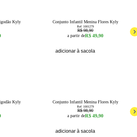
50
% OFF
12
14
1
6
8
lgodão Kyly
Conjunto Infantil Menina Flores Kyly
Ref:
1001279
R$ 98,90
0
R$ 49,90
a partir de
adicionar à sacola
50
% OFF
1
6
8
lgodão Kyly
Conjunto Infantil Menina Flores Kyly
Ref:
1001279
R$ 98,90
0
R$ 49,90
a partir de
adicionar à sacola