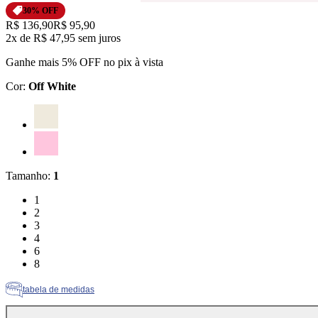
30
% OFF
Original price:
R$ 136,90
Price:
R$ 95,90
2x
de
R$ 47,95
sem juros
Ganhe mais 5% OFF no pix à vista
Cor
:
Off White
Cor: Off White
Cor: Rosa
Tamanho
:
1
Tamanho: 1
1
Tamanho: 2
2
Tamanho: 3
3
Tamanho: 4
4
Tamanho: 6
6
Tamanho: 8
8
tabela de medidas