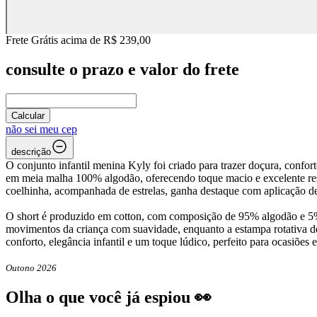
Frete Grátis acima de R$ 239,00
consulte o prazo e valor do frete
Calcular
não sei meu cep
descrição
O conjunto infantil menina Kyly foi criado para trazer doçura, confo
em meia malha 100% algodão, oferecendo toque macio e excelente resp
coelhinha, acompanhada de estrelas, ganha destaque com aplicação de st
O short é produzido em cotton, com composição de 95% algodão e 5% 
movimentos da criança com suavidade, enquanto a estampa rotativa d
conforto, elegância infantil e um toque lúdico, perfeito para ocasiões 
Outono 2026
Olha o que você já espiou 👀