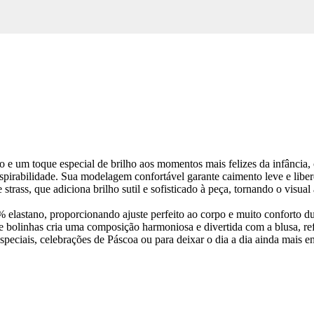
rto e um toque especial de brilho aos momentos mais felizes da infância
irabilidade. Sua modelagem confortável garante caimento leve e liberd
rass, que adiciona brilho sutil e sofisticado à peça, tornando o visual
elastano, proporcionando ajuste perfeito ao corpo e muito conforto d
e bolinhas cria uma composição harmoniosa e divertida com a blusa, re
especiais, celebrações de Páscoa ou para deixar o dia a dia ainda mais e