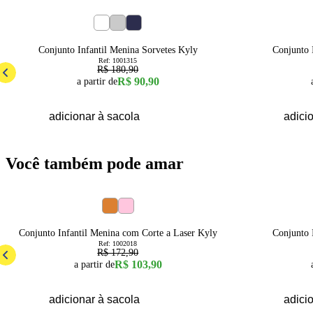
50
% OFF
50
% OFF
4
6
8
10
12
14
16
Conjunto Infantil Menina Sorvetes Kyly
Conjunto 
Ref:
1001315
R$ 180,90
R$ 90,90
a partir de
adicionar à sacola
adici
Você também pode amar
40
% OFF
50
% OFF
4
6
8
10
12
14
16
Conjunto Infantil Menina com Corte a Laser Kyly
Conjunto 
Ref:
1002018
R$ 172,90
R$ 103,90
a partir de
adicionar à sacola
adici