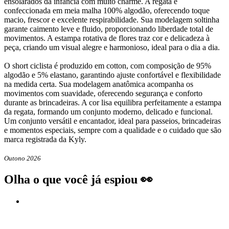
ensolarados da infância com muito charme. A regata é
confeccionada em meia malha 100% algodão, oferecendo toque
macio, frescor e excelente respirabilidade. Sua modelagem soltinha
garante caimento leve e fluido, proporcionando liberdade total de
movimentos. A estampa rotativa de flores traz cor e delicadeza à
peça, criando um visual alegre e harmonioso, ideal para o dia a dia.
O short ciclista é produzido em cotton, com composição de 95%
algodão e 5% elastano, garantindo ajuste confortável e flexibilidade
na medida certa. Sua modelagem anatômica acompanha os
movimentos com suavidade, oferecendo segurança e conforto
durante as brincadeiras. A cor lisa equilibra perfeitamente a estampa
da regata, formando um conjunto moderno, delicado e funcional.
Um conjunto versátil e encantador, ideal para passeios, brincadeiras
e momentos especiais, sempre com a qualidade e o cuidado que são
marca registrada da Kyly.
Outono 2026
Olha o que você já espiou 👀