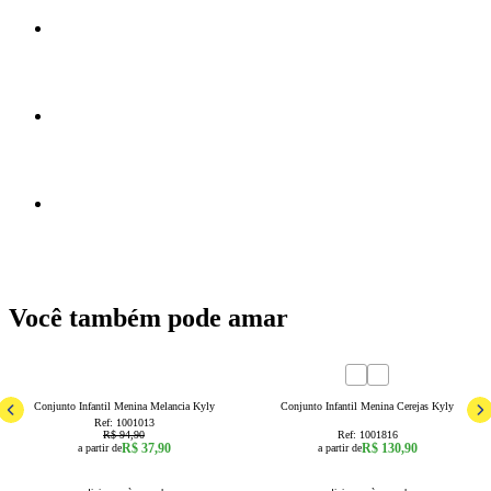
Você também pode amar
60
% OFF
6
8
1
2
3
4
6
8
Conjunto Infantil Menina Melancia Kyly
Conjunto Infantil Menina Cerejas Kyly
Ref:
1001013
R$ 94,90
Ref:
1001816
R$ 37,90
R$ 130,90
a partir de
a partir de