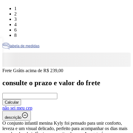
Tamanho: 1
1
Tamanho: 2
2
Tamanho: 3
3
Tamanho: 4
4
Tamanho: 6
6
Tamanho: 8
8
tabela de medidas
Frete Grátis acima de R$ 239,00
consulte o prazo e valor do frete
Calcular
não sei meu cep
descrição
O conjunto infantil menina Kyly foi pensado para unir conforto,
leveza e um visual delicado, perfeito para acompanhar os dias mais