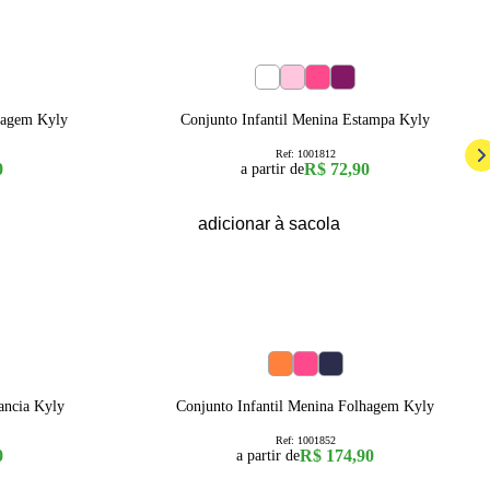
1
2
3
4
6
8
hagem Kyly
Conjunto Infantil Menina Estampa Kyly
Ref:
1001812
0
R$ 72,90
a partir de
adicionar à sacola
4
6
8
10
12
14
16
ancia Kyly
Conjunto Infantil Menina Folhagem Kyly
Ref:
1001852
0
R$ 174,90
a partir de