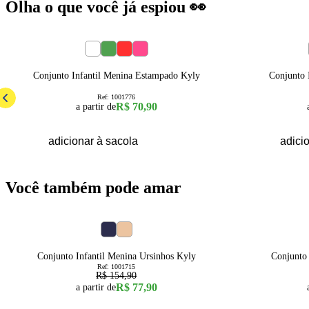
Olha o que você já espiou 👀
1
2
3
4
6
8
1
Conjunto Infantil Menina Estampado Kyly
Conjunto 
Ref:
1001776
R$ 70,90
a partir de
adicionar à sacola
adici
Você também pode amar
50
% OFF
50
% OFF
1
2
3
4
6
8
4
Conjunto Infantil Menina Ursinhos Kyly
Conjunto
Ref:
1001715
R$ 154,90
R$ 77,90
a partir de