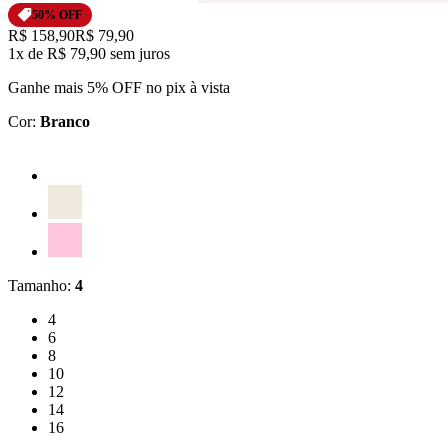
50
% OFF
Original price:
R$ 158,90
Price:
R$ 79,90
1x
de
R$ 79,90
sem juros
Ganhe mais 5% OFF no pix à vista
Cor
:
Branco
Cor: Branco
Cor: Off White
Cor: Rosa
Tamanho
:
4
Tamanho: 4
4
Tamanho: 6
6
Tamanho: 8
8
Tamanho: 10
10
Tamanho: 12
12
Tamanho: 14
14
Tamanho: 16
16