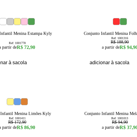
50
% OFF
2
3
4
6
8
4
6
8
Infantil Menina Estampa Kyly
Conjunto Infantil Menina Fol
Ref:
1001316
R$ 188,90
Ref:
1001778
R$ 72,90
R$ 94,9
a partir de
a partir de
onar à sacola
adicionar à sacola
60
% OFF
6
8
10
12
14
6
8
 Infantil Menina Limões Kyly
Conjunto Infantil Menina Mel
Ref:
1001411
Ref:
1001013
R$ 172,90
R$ 94,90
R$ 86,90
R$ 37,9
a partir de
a partir de