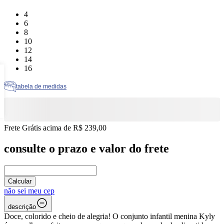
Tamanho: 4
4
Tamanho: 6
6
Tamanho: 8
8
Tamanho: 10
10
Tamanho: 12
12
Tamanho: 14
14
Tamanho: 16
16
tabela de medidas
Frete Grátis acima de R$ 239,00
consulte o prazo e valor do frete
Calcular
não sei meu cep
descrição
Doce, colorido e cheio de alegria! O conjunto infantil menina Kyly