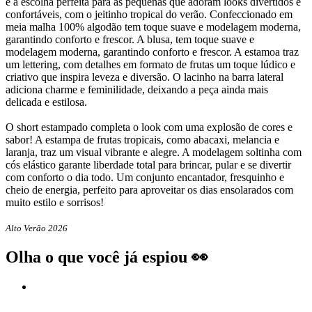
é a escolha perfeita para as pequenas que adoram looks divertidos e
confortáveis, com o jeitinho tropical do verão. Confeccionado em
meia malha 100% algodão tem toque suave e modelagem moderna,
garantindo conforto e frescor. A blusa, tem toque suave e
modelagem moderna, garantindo conforto e frescor. A estamoa traz
um lettering, com detalhes em formato de frutas um toque lúdico e
criativo que inspira leveza e diversão. O lacinho na barra lateral
adiciona charme e feminilidade, deixando a peça ainda mais
delicada e estilosa.
O short estampado completa o look com uma explosão de cores e
sabor! A estampa de frutas tropicais, como abacaxi, melancia e
laranja, traz um visual vibrante e alegre. A modelagem soltinha com
cós elástico garante liberdade total para brincar, pular e se divertir
com conforto o dia todo. Um conjunto encantador, fresquinho e
cheio de energia, perfeito para aproveitar os dias ensolarados com
muito estilo e sorrisos!
Alto Verão 2026
Olha o que você já espiou 👀