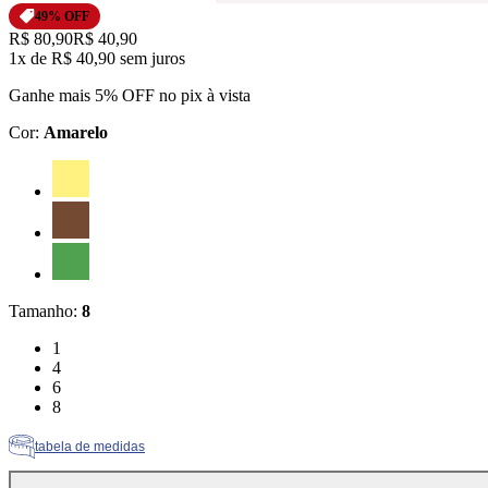
49
% OFF
Original price:
R$ 80,90
Price:
R$ 40,90
1x
de
R$ 40,90
sem juros
Ganhe mais 5% OFF no pix à vista
Cor
:
Amarelo
Cor: Amarelo
Cor: Marrom
Cor: Verde
Tamanho
:
8
Tamanho: 1
1
Tamanho: 4
4
Tamanho: 6
6
Tamanho: 8
8
tabela de medidas