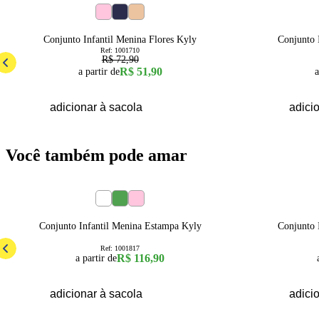
29
% OFF
1
2
3
4
6
8
1
Conjunto Infantil Menina Flores Kyly
Conjunto 
Ref:
1001710
R$ 72,90
R$ 51,90
a partir de
a
adicionar à sacola
adici
Você também pode amar
50
% OFF
1
2
3
4
6
8
4
Conjunto Infantil Menina Estampa Kyly
Conjunto 
Ref:
1001817
R$ 116,90
a partir de
adicionar à sacola
adici