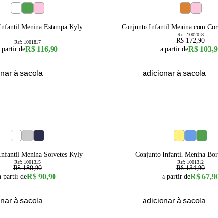
40
% OFF
2
3
4
6
8
4
6
8
10
12
Infantil Menina Estampa Kyly
Conjunto Infantil Menina com Cor
Ref:
1002018
R$ 172,90
Ref:
1001817
R$ 116,90
R$ 103,9
 partir de
a partir de
onar à sacola
adicionar à sacola
50
% OFF
6
8
10
12
14
16
4
6
8
Infantil Menina Sorvetes Kyly
Conjunto Infantil Menina Bo
Ref:
1001315
Ref:
1001312
R$ 180,90
R$ 134,90
R$ 90,90
R$ 67,9
a partir de
a partir de
onar à sacola
adicionar à sacola