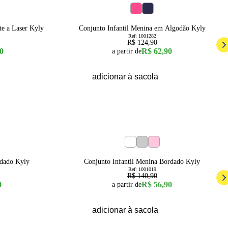
50
% OFF
14
16
3
6
te a Laser Kyly
Conjunto Infantil Menina em Algodão Kyly
Ref:
1001282
R$ 124,90
0
R$ 62,90
a partir de
adicionar à sacola
60
% OFF
10
4
6
8
rdado Kyly
Conjunto Infantil Menina Bordado Kyly
Ref:
1001019
R$ 140,90
0
R$ 56,90
a partir de
adicionar à sacola