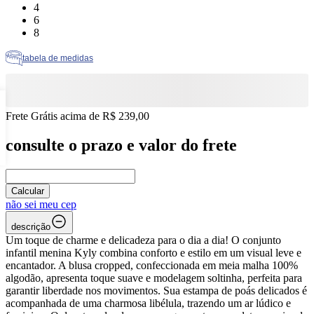
Tamanho: 4
4
Tamanho: 6
6
Tamanho: 8
8
tabela de medidas
Frete Grátis acima de R$ 239,00
consulte o prazo e valor do frete
Calcular
não sei meu cep
descrição
Um toque de charme e delicadeza para o dia a dia! O conjunto
infantil menina Kyly combina conforto e estilo em um visual leve e
encantador. A blusa cropped, confeccionada em meia malha 100%
algodão, apresenta toque suave e modelagem soltinha, perfeita para
garantir liberdade nos movimentos. Sua estampa de poás delicados é
acompanhada de uma charmosa libélula, trazendo um ar lúdico e