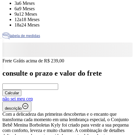
Tamanho: 3a6 Meses
3a6 Meses
Tamanho: 6a9 Meses
6a9 Meses
Tamanho: 9a12 Meses
9a12 Meses
Tamanho: 12a18 Meses
12a18 Meses
Tamanho: 18a24 Meses
18a24 Meses
tabela de medidas
Frete Grátis acima de R$ 239,00
consulte o prazo e valor do frete
Calcular
não sei meu cep
descrição
Com a delicadeza das primeiras descobertas e o encanto que
transforma cada momento em uma lembrança especial, o Conjunto
Bebê Menina Borboletas Kyly foi criado para vestir a sua pequena
com conforto, leveza e muito charme. A combinação de detalhes