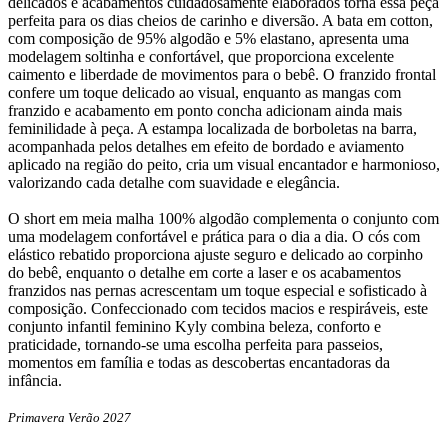
delicados e acabamentos cuidadosamente elaborados torna essa peça
perfeita para os dias cheios de carinho e diversão. A bata em cotton,
com composição de 95% algodão e 5% elastano, apresenta uma
modelagem soltinha e confortável, que proporciona excelente
caimento e liberdade de movimentos para o bebê. O franzido frontal
confere um toque delicado ao visual, enquanto as mangas com
franzido e acabamento em ponto concha adicionam ainda mais
feminilidade à peça. A estampa localizada de borboletas na barra,
acompanhada pelos detalhes em efeito de bordado e aviamento
aplicado na região do peito, cria um visual encantador e harmonioso,
valorizando cada detalhe com suavidade e elegância.
O short em meia malha 100% algodão complementa o conjunto com
uma modelagem confortável e prática para o dia a dia. O cós com
elástico rebatido proporciona ajuste seguro e delicado ao corpinho
do bebê, enquanto o detalhe em corte a laser e os acabamentos
franzidos nas pernas acrescentam um toque especial e sofisticado à
composição. Confeccionado com tecidos macios e respiráveis, este
conjunto infantil feminino Kyly combina beleza, conforto e
praticidade, tornando-se uma escolha perfeita para passeios,
momentos em família e todas as descobertas encantadoras da
infância.
Primavera Verão 2027