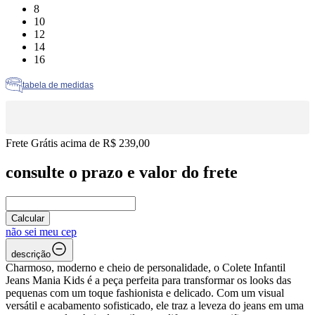
Tamanho: 8
8
Tamanho: 10
10
Tamanho: 12
12
Tamanho: 14
14
Tamanho: 16
16
tabela de medidas
Frete Grátis acima de R$ 239,00
consulte o prazo e valor do frete
Calcular
não sei meu cep
descrição
Charmoso, moderno e cheio de personalidade, o Colete Infantil
Jeans Mania Kids é a peça perfeita para transformar os looks das
pequenas com um toque fashionista e delicado. Com um visual
versátil e acabamento sofisticado, ele traz a leveza do jeans em uma