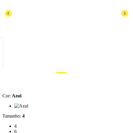
Cor
:
Azul
Cor: Azul
Tamanho
:
4
Tamanho: 4
4
Tamanho: 6
6