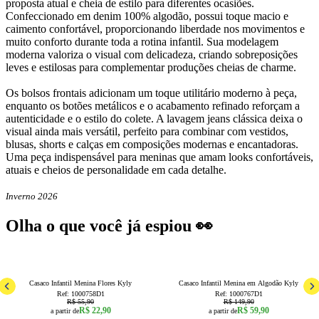
proposta atual e cheia de estilo para diferentes ocasiões.
Confeccionado em denim 100% algodão, possui toque macio e
caimento confortável, proporcionando liberdade nos movimentos e
muito conforto durante toda a rotina infantil. Sua modelagem
moderna valoriza o visual com delicadeza, criando sobreposições
leves e estilosas para complementar produções cheias de charme.
Os bolsos frontais adicionam um toque utilitário moderno à peça,
enquanto os botões metálicos e o acabamento refinado reforçam a
autenticidade e o estilo do colete. A lavagem jeans clássica deixa o
visual ainda mais versátil, perfeito para combinar com vestidos,
blusas, shorts e calças em composições modernas e encantadoras.
Uma peça indispensável para meninas que amam looks confortáveis,
atuais e cheios de personalidade em cada detalhe.
Inverno 2026
Olha o que você já espiou 👀
59
% OFF
60
% OFF
2
4
8
Casaco Infantil Menina Flores Kyly
Casaco Infantil Menina em Algodão Kyly
Ref:
1000758D1
Ref:
1000767D1
R$ 55,90
R$ 149,90
R$ 22,90
R$ 59,90
a partir de
a partir de