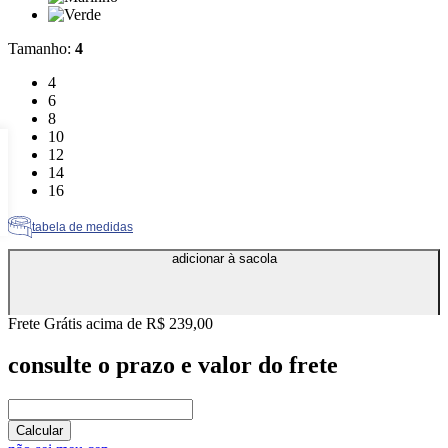
Cor: Verde
Tamanho
:
4
Tamanho: 4
4
Tamanho: 6
6
Tamanho: 8
8
Tamanho: 10
10
Tamanho: 12
12
Tamanho: 14
14
Tamanho: 16
16
tabela de medidas
adicionar à sacola
Frete Grátis acima de R$ 239,00
consulte o prazo e valor do frete
Calcular