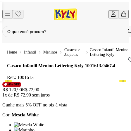
Casacos e
Casaco Infantil Menino
Infantil
Meninos
Jaquetas
Lettering Kyly
Casaco Infantil Menino Lettering Kyly
1001613.0467.4
Ref.:
1001613
40
% OFF
Original price:
R$ 120,90
Price:
R$ 72,90
1x
de
R$ 72,90
sem juros
Ganhe mais 5% OFF no pix à vista
Cor
:
Mescla White
Cor: Mescla White
Cor: Marinho