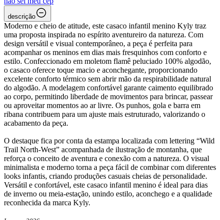
não sei meu cep
descrição
Moderno e cheio de atitude, este casaco infantil menino Kyly traz
uma proposta inspirada no espírito aventureiro da natureza. Com
design versátil e visual contemporâneo, a peça é perfeita para
acompanhar os meninos em dias mais fresquinhos com conforto e
estilo. Confeccionado em moletom flamê peluciado 100% algodão,
o casaco oferece toque macio e aconchegante, proporcionando
excelente conforto térmico sem abrir mão da respirabilidade natural
do algodão. A modelagem confortável garante caimento equilibrado
ao corpo, permitindo liberdade de movimentos para brincar, passear
ou aproveitar momentos ao ar livre. Os punhos, gola e barra em
ribana contribuem para um ajuste mais estruturado, valorizando o
acabamento da peça.
O destaque fica por conta da estampa localizada com lettering “Wild
Trail North-West” acompanhada de ilustração de montanha, que
reforça o conceito de aventura e conexão com a natureza. O visual
minimalista e moderno torna a peça fácil de combinar com diferentes
looks infantis, criando produções casuais cheias de personalidade.
Versátil e confortável, este casaco infantil menino é ideal para dias
de inverno ou meia-estação, unindo estilo, aconchego e a qualidade
reconhecida da marca Kyly.