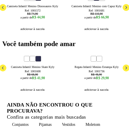
Camiseta Infantil Menino Dinossauros Kyly
Camiseta Infantil Menino com Capuz Kyly
Ref:
1001572
Ref:
1001681
R$ 74,90
R$ 110,90
R$ 44,90
R$ 66,90
a partir de
a partir de
adicionar à sacola
adicionar à sacola
Você também pode amar
39
% OFF
39
% OFF
4
6
8
10
12
14
16
1
2
3
4
6
8
Camiseta Infantil Menino Skate Kyly
Regata Infantil Menino Estampa Kyly
Ref:
1001608
Ref:
1001736
R$ 68,90
R$ 48,90
R$ 41,90
R$ 29,90
a partir de
a partir de
adicionar à sacola
adicionar à sacola
AINDA NÃO ENCONTROU O QUE
PROCURAVA?
Confira as categorias mais buscadas
Conjuntos
Pijamas
Vestidos
Moletom