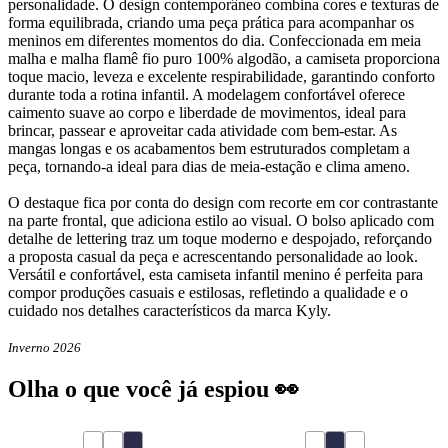
personalidade. O design contemporâneo combina cores e texturas de
forma equilibrada, criando uma peça prática para acompanhar os
meninos em diferentes momentos do dia. Confeccionada em meia
malha e malha flamê fio puro 100% algodão, a camiseta proporciona
toque macio, leveza e excelente respirabilidade, garantindo conforto
durante toda a rotina infantil. A modelagem confortável oferece
caimento suave ao corpo e liberdade de movimentos, ideal para
brincar, passear e aproveitar cada atividade com bem-estar. As
mangas longas e os acabamentos bem estruturados completam a
peça, tornando-a ideal para dias de meia-estação e clima ameno.
O destaque fica por conta do design com recorte em cor contrastante
na parte frontal, que adiciona estilo ao visual. O bolso aplicado com
detalhe de lettering traz um toque moderno e despojado, reforçando
a proposta casual da peça e acrescentando personalidade ao look.
Versátil e confortável, esta camiseta infantil menino é perfeita para
compor produções casuais e estilosas, refletindo a qualidade e o
cuidado nos detalhes característicos da marca Kyly.
Inverno 2026
Olha o que você já espiou 👀
40
% OFF
40
% OFF
1
2
3
4
6
8
4
6
8
10
12
14
16