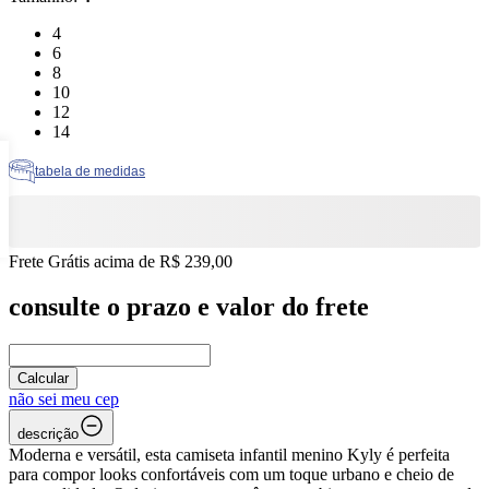
Tamanho: 4
4
Tamanho: 6
6
Tamanho: 8
8
Tamanho: 10
10
Tamanho: 12
12
Tamanho: 14
14
tabela de medidas
Frete Grátis acima de R$ 239,00
consulte o prazo e valor do frete
Calcular
não sei meu cep
descrição
Moderna e versátil, esta camiseta infantil menino Kyly é perfeita
para compor looks confortáveis com um toque urbano e cheio de