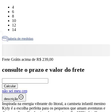
Tamanho: 4
4
Tamanho: 6
6
Tamanho: 8
8
Tamanho: 10
10
Tamanho: 12
12
Tamanho: 14
14
tabela de medidas
Frete Grátis acima de R$ 239,00
consulte o prazo e valor do frete
Calcular
não sei meu cep
descrição
Inspirada na energia vibrante do litoral, a camiseta infantil menino
Kyly é a escolha perfeita para os pequenos que amam aventuras e