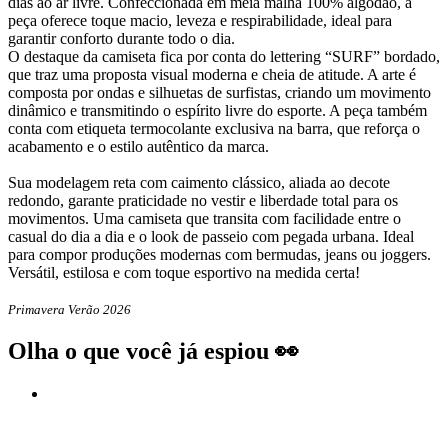
dias ao ar livre. Confeccionada em meia malha 100% algodão, a
peça oferece toque macio, leveza e respirabilidade, ideal para
garantir conforto durante todo o dia.
O destaque da camiseta fica por conta do lettering “SURF” bordado,
que traz uma proposta visual moderna e cheia de atitude. A arte é
composta por ondas e silhuetas de surfistas, criando um movimento
dinâmico e transmitindo o espírito livre do esporte. A peça também
conta com etiqueta termocolante exclusiva na barra, que reforça o
acabamento e o estilo autêntico da marca.
Sua modelagem reta com caimento clássico, aliada ao decote
redondo, garante praticidade no vestir e liberdade total para os
movimentos. Uma camiseta que transita com facilidade entre o
casual do dia a dia e o look de passeio com pegada urbana. Ideal
para compor produções modernas com bermudas, jeans ou joggers.
Versátil, estilosa e com toque esportivo na medida certa!
Primavera Verão 2026
Olha o que você já espiou 👀